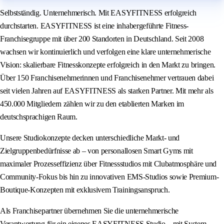
Selbstständig. Unternehmerisch. Mit EASYFITNESS erfolgreich
durchstarten. EASYFITNESS ist eine inhabergeführte Fitness-
Franchisegruppe mit über 200 Standorten in Deutschland. Seit 2008
wachsen wir kontinuierlich und verfolgen eine klare unternehmerische
Vision: skalierbare Fitnesskonzepte erfolgreich in den Markt zu bringen.
Über 150 Franchisenehmerinnen und Franchisenehmer vertrauen dabei
seit vielen Jahren auf EASYFITNESS als starken Partner. Mit mehr als
450.000 Mitgliedern zählen wir zu den etablierten Marken im
deutschsprachigen Raum.
Unsere Studiokonzepte decken unterschiedliche Markt- und
Zielgruppenbedürfnisse ab – von personallosen Smart Gyms mit
maximaler Prozesseffizienz über Fitnessstudios mit Clubatmosphäre und
Community-Fokus bis hin zu innovativen EMS-Studios sowie Premium-
Boutique-Konzepten mit exklusivem Trainingsanspruch.
Als Franchisepartner übernehmen Sie die unternehmerische
Verantwortung für ein eigenes EASYFITNESS Studio – mit System,