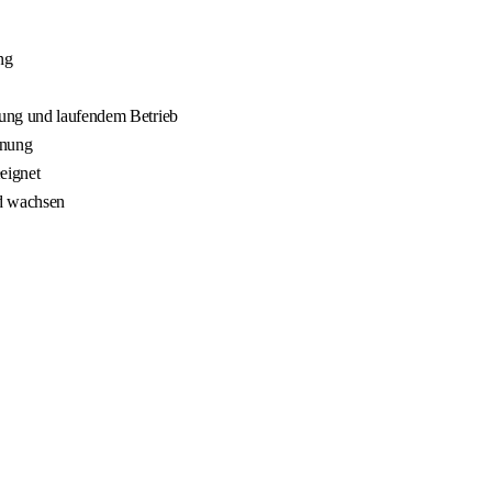
ng
nung und laufendem Betrieb
nnung
eignet
nd wachsen