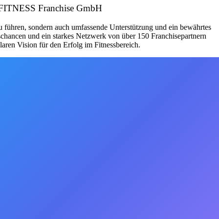
EASYFITNESS Franchise GmbH
zu führen, sondern auch umfassende Unterstützung und ein bewährtes
schancen und ein starkes Netzwerk von über 150 Franchisepartnern
aren Vision für den Erfolg im Fitnessbereich.