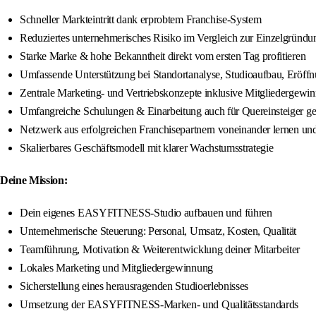
Schneller Markteintritt dank erprobtem Franchise-System
Reduziertes unternehmerisches Risiko im Vergleich zur Einzelgründu
Starke Marke & hohe Bekanntheit direkt vom ersten Tag profitieren
Umfassende Unterstützung bei Standortanalyse, Studioaufbau, Eröff
Zentrale Marketing- und Vertriebskonzepte inklusive Mitgliedergewi
Umfangreiche Schulungen & Einarbeitung auch für Quereinsteiger ge
Netzwerk aus erfolgreichen Franchisepartnern voneinander lernen u
Skalierbares Geschäftsmodell mit klarer Wachstumsstrategie
Deine Mission:
Dein eigenes EASYFITNESS-Studio aufbauen und führen
Unternehmerische Steuerung: Personal, Umsatz, Kosten, Qualität
Teamführung, Motivation & Weiterentwicklung deiner Mitarbeiter
Lokales Marketing und Mitgliedergewinnung
Sicherstellung eines herausragenden Studioerlebnisses
Umsetzung der EASYFITNESS-Marken- und Qualitätsstandards