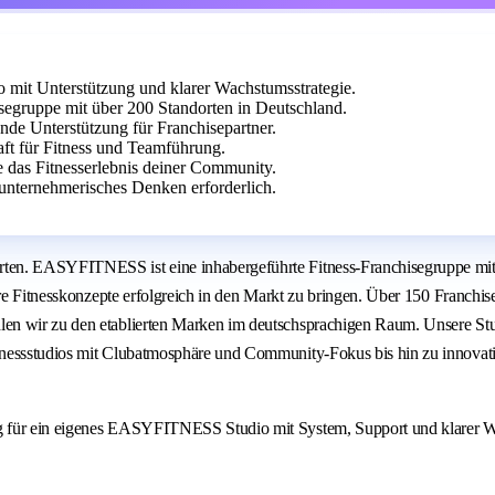
it Unterstützung und klarer Wachstumsstrategie.
egruppe mit über 200 Standorten in Deutschland.
ende Unterstützung für Franchisepartner.
aft für Fitness und Teamführung.
e das Fitnesserlebnis deiner Community.
unternehmerisches Denken erforderlich.
ten. EASYFITNESS ist eine inhabergeführte Fitness-Franchisegruppe mit 
are Fitnesskonzepte erfolgreich in den Markt zu bringen. Über 150 Franchi
en wir zu den etablierten Marken im deutschsprachigen Raum. Unsere Stu
Fitnessstudios mit Clubatmosphäre und Community-Fokus bis hin zu inno
ng für ein eigenes EASYFITNESS Studio mit System, Support und klarer 