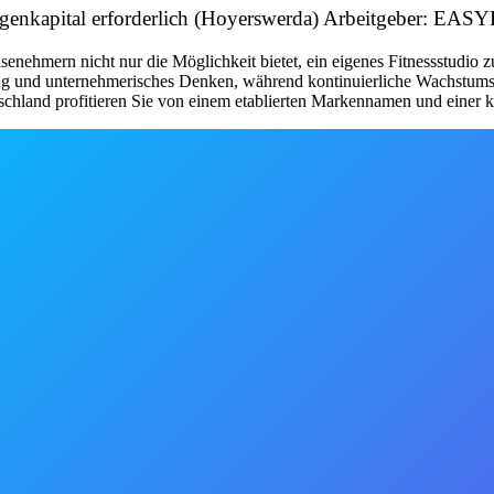
& Eigenkapital erforderlich (Hoyerswerda) Arbeitgeber: 
nehmern nicht nur die Möglichkeit bietet, ein eigenes Fitnessstudio 
tung und unternehmerisches Denken, während kontinuierliche Wachstum
schland profitieren Sie von einem etablierten Markennamen und einer kl