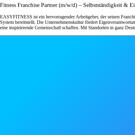
Fitness Franchise Partner (m/w/d) – Selbstständigkeit 
EASYFITNESS ist ein hervorragender Arbeitgeber, der seinen Franchise
System bereitstellt. Die Unternehmenskultur fördert Eigenverantwor
eine inspirierende Gemeinschaft schaffen. Mit Standorten in ganz Deut