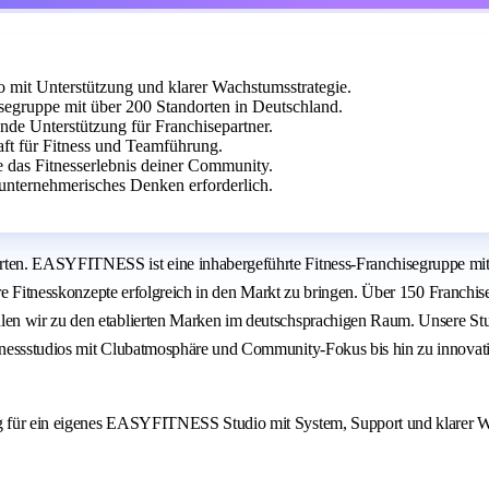
it Unterstützung und klarer Wachstumsstrategie.
egruppe mit über 200 Standorten in Deutschland.
ende Unterstützung für Franchisepartner.
aft für Fitness und Teamführung.
e das Fitnesserlebnis deiner Community.
unternehmerisches Denken erforderlich.
ten. EASYFITNESS ist eine inhabergeführte Fitness-Franchisegruppe mit 
are Fitnesskonzepte erfolgreich in den Markt zu bringen. Über 150 Franchi
en wir zu den etablierten Marken im deutschsprachigen Raum. Unsere Stu
Fitnessstudios mit Clubatmosphäre und Community-Fokus bis hin zu inno
ng für ein eigenes EASYFITNESS Studio mit System, Support und klarer 