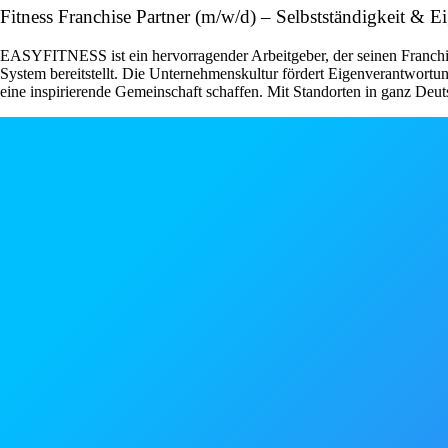
Fitness Franchise Partner (m/w/d) – Selbstständigkeit &
EASYFITNESS ist ein hervorragender Arbeitgeber, der seinen Franchise
System bereitstellt. Die Unternehmenskultur fördert Eigenverantwor
eine inspirierende Gemeinschaft schaffen. Mit Standorten in ganz Deut