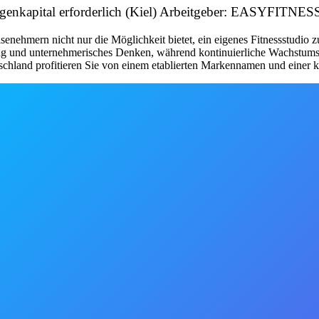
 Eigenkapital erforderlich (Kiel) Arbeitgeber: EASYFITN
nehmern nicht nur die Möglichkeit bietet, ein eigenes Fitnessstudio 
tung und unternehmerisches Denken, während kontinuierliche Wachstum
schland profitieren Sie von einem etablierten Markennamen und einer kl