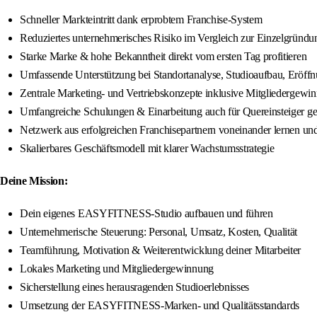
Schneller Markteintritt dank erprobtem Franchise-System
Reduziertes unternehmerisches Risiko im Vergleich zur Einzelgründu
Starke Marke & hohe Bekanntheit direkt vom ersten Tag profitieren
Umfassende Unterstützung bei Standortanalyse, Studioaufbau, Eröff
Zentrale Marketing- und Vertriebskonzepte inklusive Mitgliedergewi
Umfangreiche Schulungen & Einarbeitung auch für Quereinsteiger ge
Netzwerk aus erfolgreichen Franchisepartnern voneinander lernen u
Skalierbares Geschäftsmodell mit klarer Wachstumsstrategie
Deine Mission:
Dein eigenes EASYFITNESS-Studio aufbauen und führen
Unternehmerische Steuerung: Personal, Umsatz, Kosten, Qualität
Teamführung, Motivation & Weiterentwicklung deiner Mitarbeiter
Lokales Marketing und Mitgliedergewinnung
Sicherstellung eines herausragenden Studioerlebnisses
Umsetzung der EASYFITNESS-Marken- und Qualitätsstandards