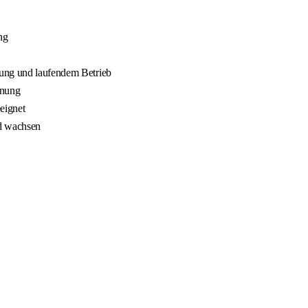
ng
nung und laufendem Betrieb
nnung
eignet
nd wachsen