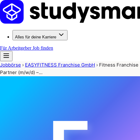
Alles für deine Karriere
Für Arbeitgeber
Job finden
Jobbörse
›
EASYFITNESS Franchise GmbH
›
Fitness Franchise
Partner (m/w/d) –…