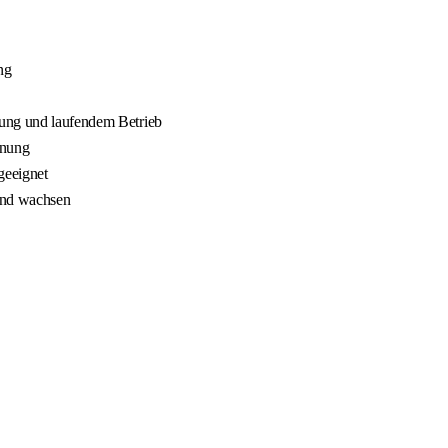
ng
nung und laufendem Betrieb
nnung
geeignet
 und wachsen