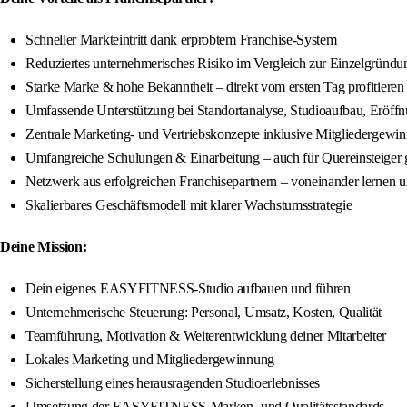
Schneller Markteintritt dank erprobtem Franchise-System
Reduziertes unternehmerisches Risiko im Vergleich zur Einzelgründu
Starke Marke & hohe Bekanntheit – direkt vom ersten Tag profitieren
Umfassende Unterstützung bei Standortanalyse, Studioaufbau, Eröff
Zentrale Marketing- und Vertriebskonzepte inklusive Mitgliedergewi
Umfangreiche Schulungen & Einarbeitung – auch für Quereinsteiger 
Netzwerk aus erfolgreichen Franchisepartnern – voneinander lernen
Skalierbares Geschäftsmodell mit klarer Wachstumsstrategie
Deine Mission:
Dein eigenes EASYFITNESS-Studio aufbauen und führen
Unternehmerische Steuerung: Personal, Umsatz, Kosten, Qualität
Teamführung, Motivation & Weiterentwicklung deiner Mitarbeiter
Lokales Marketing und Mitgliedergewinnung
Sicherstellung eines herausragenden Studioerlebnisses
Umsetzung der EASYFITNESS-Marken- und Qualitätsstandards