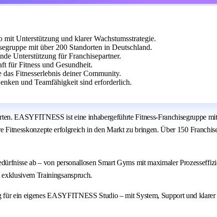
it Unterstützung und klarer Wachstumsstrategie.
egruppe mit über 200 Standorten in Deutschland.
ende Unterstützung für Franchisepartner.
aft für Fitness und Gesundheit.
e das Fitnesserlebnis deiner Community.
enken und Teamfähigkeit sind erforderlich.
ten. EASYFITNESS ist eine inhabergeführte Fitness-Franchisegruppe mit 
are Fitnesskonzepte erfolgreich in den Markt zu bringen. Über 150 Franchi
dürfnisse ab – von personallosen Smart Gyms mit maximaler Prozesseffiz
exklusivem Trainingsanspruch.
g für ein eigenes EASYFITNESS Studio – mit System, Support und klarer