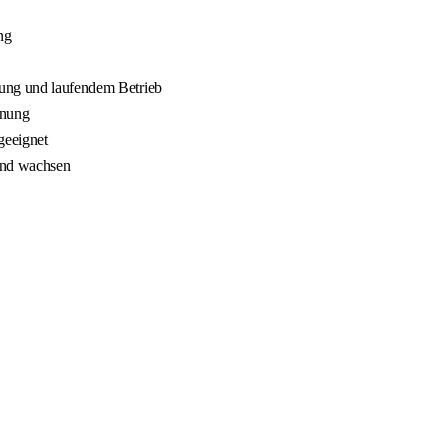
ng
nung und laufendem Betrieb
nnung
geeignet
 und wachsen