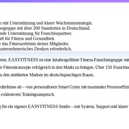
it Unterstützung und klarer Wachstumsstrategie.
egruppe mit über 200 Standorten in Deutschland.
ende Unterstützung für Franchisepartner.
aft für Fitness und Gesundheit.
 das Fitnesserlebnis deiner Mitglieder.
unternehmerisches Denken erforderlich.
ten. EASYFITNESS ist eine inhabergeführte Fitness-Franchisegruppe mit 
are Fitnesskonzepte erfolgreich in den Markt zu bringen. Über 150 Franchi
u den etablierten Marken im deutschsprachigen Raum.
dürfnisse ab – von personallosen Smart Gyms mit maximaler Prozesseffiz
exklusivem Trainingsanspruch.
g für ein eigenes EASYFITNESS Studio – mit System, Support und klarer