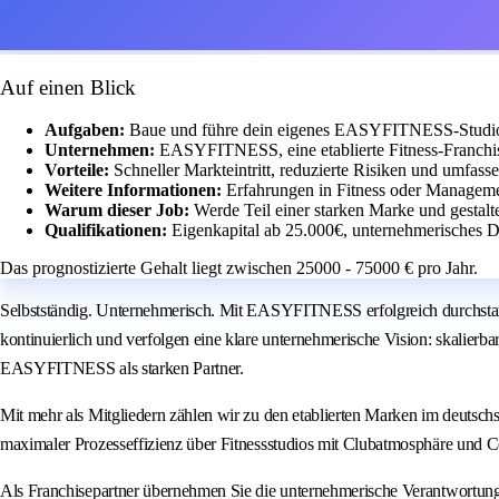
Auf einen Blick
Aufgaben:
Baue und führe dein eigenes EASYFITNESS-Studio m
Unternehmen:
EASYFITNESS, eine etablierte Fitness-Franchis
Vorteile:
Schneller Markteintritt, reduzierte Risiken und umfass
Weitere Informationen:
Erfahrungen in Fitness oder Managemen
Warum dieser Job:
Werde Teil einer starken Marke und gestalt
Qualifikationen:
Eigenkapital ab 25.000€, unternehmerisches D
Das prognostizierte Gehalt liegt zwischen 25000 - 75000 € pro Jahr.
Selbstständig. Unternehmerisch. Mit EASYFITNESS erfolgreich durchstar
kontinuierlich und verfolgen eine klare unternehmerische Vision: skalierb
EASYFITNESS als starken Partner.
Mit mehr als Mitgliedern zählen wir zu den etablierten Marken im deuts
maximaler Prozesseffizienz über Fitnessstudios mit Clubatmosphäre und
Als Franchisepartner übernehmen Sie die unternehmerische Verantwortun