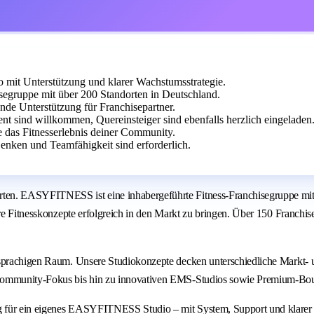
it Unterstützung und klarer Wachstumsstrategie.
egruppe mit über 200 Standorten in Deutschland.
ende Unterstützung für Franchisepartner.
t sind willkommen, Quereinsteiger sind ebenfalls herzlich eingeladen
e das Fitnesserlebnis deiner Community.
enken und Teamfähigkeit sind erforderlich.
ten. EASYFITNESS ist eine inhabergeführte Fitness-Franchisegruppe mit 
are Fitnesskonzepte erfolgreich in den Markt zu bringen. Über 150 Franchi
chsprachigen Raum. Unsere Studiokonzepte decken unterschiedliche Markt-
 Community-Fokus bis hin zu innovativen EMS-Studios sowie Premium-Bou
g für ein eigenes EASYFITNESS Studio – mit System, Support und klarer