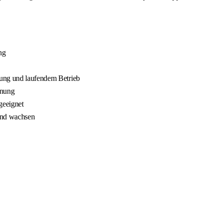
ng
nung und laufendem Betrieb
nnung
geeignet
 und wachsen