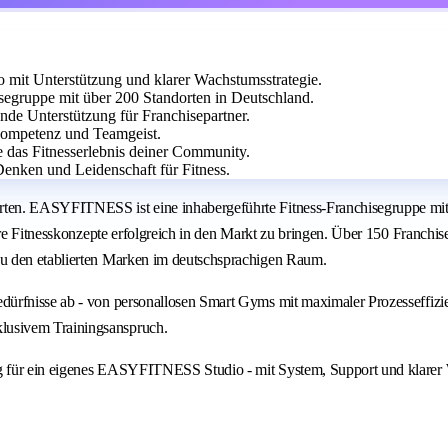
it Unterstützung und klarer Wachstumsstrategie.
egruppe mit über 200 Standorten in Deutschland.
ende Unterstützung für Franchisepartner.
skompetenz und Teamgeist.
e das Fitnesserlebnis deiner Community.
Denken und Leidenschaft für Fitness.
ten. EASYFITNESS ist eine inhabergeführte Fitness-Franchisegruppe mit 
are Fitnesskonzepte erfolgreich in den Markt zu bringen. Über 150 Franchi
u den etablierten Marken im deutschsprachigen Raum.
dürfnisse ab - von personallosen Smart Gyms mit maximaler Prozesseffiz
lusivem Trainingsanspruch.
g für ein eigenes EASYFITNESS Studio - mit System, Support und klarer