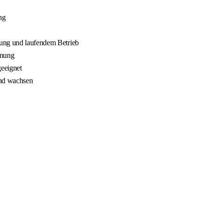
ng
nung und laufendem Betrieb
nnung
geeignet
und wachsen