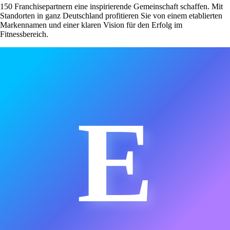
150 Franchisepartnern eine inspirierende Gemeinschaft schaffen. Mit
Standorten in ganz Deutschland profitieren Sie von einem etablierten
Markennamen und einer klaren Vision für den Erfolg im
Fitnessbereich.
E