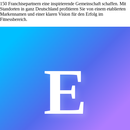
150 Franchisepartnern eine inspirierende Gemeinschaft schaffen. Mit
Standorten in ganz Deutschland profitieren Sie von einem etablierten
Markennamen und einer klaren Vision für den Erfolg im
Fitnessbereich.
E