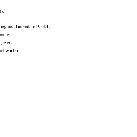
ng
nung und laufendem Betrieb
nnung
geeignet
 und wachsen