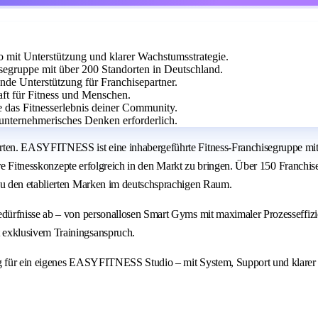
it Unterstützung und klarer Wachstumsstrategie.
egruppe mit über 200 Standorten in Deutschland.
ende Unterstützung für Franchisepartner.
aft für Fitness und Menschen.
e das Fitnesserlebnis deiner Community.
unternehmerisches Denken erforderlich.
ten. EASYFITNESS ist eine inhabergeführte Fitness-Franchisegruppe mit 
are Fitnesskonzepte erfolgreich in den Markt zu bringen. Über 150 Franchi
u den etablierten Marken im deutschsprachigen Raum.
dürfnisse ab – von personallosen Smart Gyms mit maximaler Prozesseffiz
exklusivem Trainingsanspruch.
g für ein eigenes EASYFITNESS Studio – mit System, Support und klarer