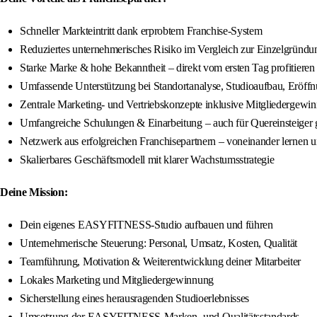
Schneller Markteintritt dank erprobtem Franchise-System
Reduziertes unternehmerisches Risiko im Vergleich zur Einzelgründu
Starke Marke & hohe Bekanntheit – direkt vom ersten Tag profitieren
Umfassende Unterstützung bei Standortanalyse, Studioaufbau, Eröff
Zentrale Marketing- und Vertriebskonzepte inklusive Mitgliedergewi
Umfangreiche Schulungen & Einarbeitung – auch für Quereinsteiger 
Netzwerk aus erfolgreichen Franchisepartnern – voneinander lernen
Skalierbares Geschäftsmodell mit klarer Wachstumsstrategie
Deine Mission:
Dein eigenes EASYFITNESS-Studio aufbauen und führen
Unternehmerische Steuerung: Personal, Umsatz, Kosten, Qualität
Teamführung, Motivation & Weiterentwicklung deiner Mitarbeiter
Lokales Marketing und Mitgliedergewinnung
Sicherstellung eines herausragenden Studioerlebnisses
Umsetzung der EASYFITNESS-Marken- und Qualitätsstandards