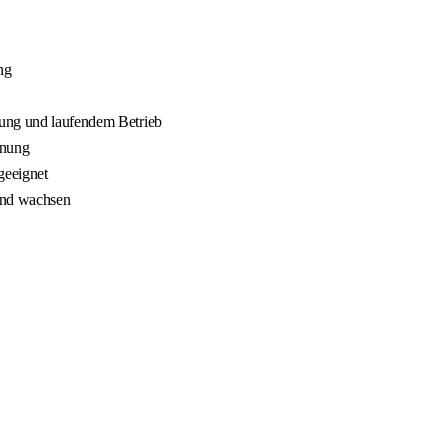
ng
nung und laufendem Betrieb
nnung
geeignet
 und wachsen