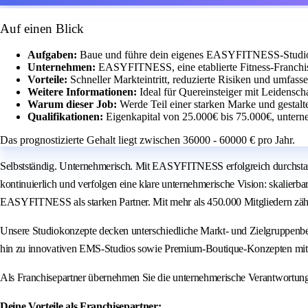
Auf einen Blick
Aufgaben:
Baue und führe dein eigenes EASYFITNESS-Studio m
Unternehmen:
EASYFITNESS, eine etablierte Fitness-Franchis
Vorteile:
Schneller Markteintritt, reduzierte Risiken und umfass
Weitere Informationen:
Ideal für Quereinsteiger mit Leidensch
Warum dieser Job:
Werde Teil einer starken Marke und gestalte
Qualifikationen:
Eigenkapital von 25.000€ bis 75.000€, untern
Das prognostizierte Gehalt liegt zwischen 36000 - 60000 € pro Jahr.
Selbstständig. Unternehmerisch. Mit EASYFITNESS erfolgreich durchstar
kontinuierlich und verfolgen eine klare unternehmerische Vision: skalierb
EASYFITNESS als starken Partner. Mit mehr als 450.000 Mitgliedern zäh
Unsere Studiokonzepte decken unterschiedliche Markt- und Zielgruppenbe
hin zu innovativen EMS-Studios sowie Premium-Boutique-Konzepten mit 
Als Franchisepartner übernehmen Sie die unternehmerische Verantwortun
Deine Vorteile als Franchisepartner: