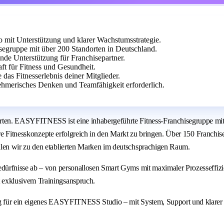
it Unterstützung und klarer Wachstumsstrategie.
egruppe mit über 200 Standorten in Deutschland.
ende Unterstützung für Franchisepartner.
aft für Fitness und Gesundheit.
 das Fitnesserlebnis deiner Mitglieder.
ehmerisches Denken und Teamfähigkeit erforderlich.
ten. EASYFITNESS ist eine inhabergeführte Fitness-Franchisegruppe mit 
are Fitnesskonzepte erfolgreich in den Markt zu bringen. Über 150 Franchi
len wir zu den etablierten Marken im deutschsprachigen Raum.
dürfnisse ab – von personallosen Smart Gyms mit maximaler Prozesseffiz
exklusivem Trainingsanspruch.
g für ein eigenes EASYFITNESS Studio – mit System, Support und klarer