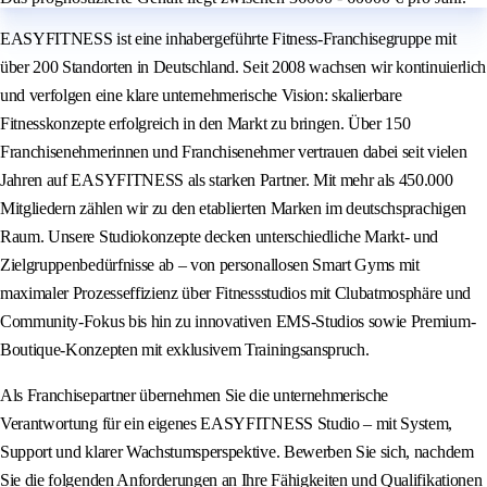
EASYFITNESS ist eine inhabergeführte Fitness-Franchisegruppe mit
über 200 Standorten in Deutschland. Seit 2008 wachsen wir kontinuierlich
und verfolgen eine klare unternehmerische Vision: skalierbare
Fitnesskonzepte erfolgreich in den Markt zu bringen. Über 150
Franchisenehmerinnen und Franchisenehmer vertrauen dabei seit vielen
Jahren auf EASYFITNESS als starken Partner. Mit mehr als 450.000
Mitgliedern zählen wir zu den etablierten Marken im deutschsprachigen
Raum. Unsere Studiokonzepte decken unterschiedliche Markt- und
Zielgruppenbedürfnisse ab – von personallosen Smart Gyms mit
maximaler Prozesseffizienz über Fitnessstudios mit Clubatmosphäre und
Community-Fokus bis hin zu innovativen EMS-Studios sowie Premium-
Boutique-Konzepten mit exklusivem Trainingsanspruch.
Als Franchisepartner übernehmen Sie die unternehmerische
Verantwortung für ein eigenes EASYFITNESS Studio – mit System,
Support und klarer Wachstumsperspektive. Bewerben Sie sich, nachdem
Sie die folgenden Anforderungen an Ihre Fähigkeiten und Qualifikationen