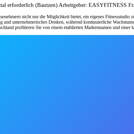
apital erforderlich (Bautzen) Arbeitgeber: EASYFITNESS 
nehmern nicht nur die Möglichkeit bietet, ein eigenes Fitnessstudio 
tung und unternehmerisches Denken, während kontinuierliche Wachstum
schland profitieren Sie von einem etablierten Markennamen und einer kl