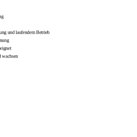
ng
nung und laufendem Betrieb
nnung
eignet
nd wachsen