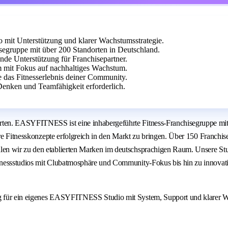
it Unterstützung und klarer Wachstumsstrategie.
egruppe mit über 200 Standorten in Deutschland.
ende Unterstützung für Franchisepartner.
m mit Fokus auf nachhaltiges Wachstum.
e das Fitnesserlebnis deiner Community.
Denken und Teamfähigkeit erforderlich.
ten. EASYFITNESS ist eine inhabergeführte Fitness-Franchisegruppe mit 
are Fitnesskonzepte erfolgreich in den Markt zu bringen. Über 150 Franchi
en wir zu den etablierten Marken im deutschsprachigen Raum. Unsere Stu
Fitnessstudios mit Clubatmosphäre und Community-Fokus bis hin zu inno
ng für ein eigenes EASYFITNESS Studio mit System, Support und klarer 