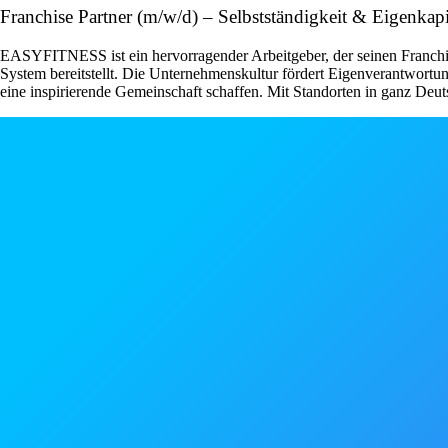
Franchise Partner (m/w/d) – Selbstständigkeit & Eigenk
EASYFITNESS ist ein hervorragender Arbeitgeber, der seinen Franchise
System bereitstellt. Die Unternehmenskultur fördert Eigenverantwor
eine inspirierende Gemeinschaft schaffen. Mit Standorten in ganz Deut