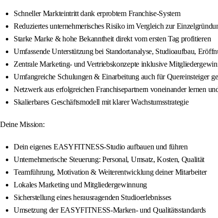
Schneller Markteintritt dank erprobtem Franchise-System
Reduziertes unternehmerisches Risiko im Vergleich zur Einzelgründu
Starke Marke & hohe Bekanntheit direkt vom ersten Tag profitieren
Umfassende Unterstützung bei Standortanalyse, Studioaufbau, Eröff
Zentrale Marketing- und Vertriebskonzepte inklusive Mitgliedergewi
Umfangreiche Schulungen & Einarbeitung auch für Quereinsteiger ge
Netzwerk aus erfolgreichen Franchisepartnern voneinander lernen u
Skalierbares Geschäftsmodell mit klarer Wachstumsstrategie
Deine Mission:
Dein eigenes EASYFITNESS-Studio aufbauen und führen
Unternehmerische Steuerung: Personal, Umsatz, Kosten, Qualität
Teamführung, Motivation & Weiterentwicklung deiner Mitarbeiter
Lokales Marketing und Mitgliedergewinnung
Sicherstellung eines herausragenden Studioerlebnisses
Umsetzung der EASYFITNESS-Marken- und Qualitätsstandards