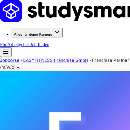
Alles für deine Karriere
Für Arbeitgeber
Job finden
Jobbörse
›
EASYFITNESS Franchise GmbH
›
Franchise Partner
(m/w/d) –…