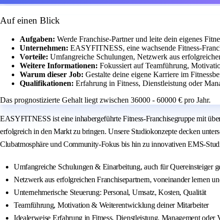
Auf einen Blick
Aufgaben:
Werde Franchise-Partner und leite dein eigenes Fitn
Unternehmen:
EASYFITNESS, eine wachsende Fitness-Franchi
Vorteile:
Umfangreiche Schulungen, Netzwerk aus erfolgreichen
Weitere Informationen:
Fokussiert auf Teamführung, Motivati
Warum dieser Job:
Gestalte deine eigene Karriere im Fitnessb
Qualifikationen:
Erfahrung in Fitness, Dienstleistung oder Man
Das prognostizierte Gehalt liegt zwischen 36000 - 60000 € pro Jahr.
EASYFITNESS ist eine inhabergeführte Fitness-Franchisegruppe mit über 2
erfolgreich in den Markt zu bringen. Unsere Studiokonzepte decken unter
Clubatmosphäre und Community-Fokus bis hin zu innovativen EMS-Studi
Umfangreiche Schulungen & Einarbeitung, auch für Quereinsteiger g
Netzwerk aus erfolgreichen Franchisepartnern, voneinander lernen u
Unternehmerische Steuerung: Personal, Umsatz, Kosten, Qualität
Teamführung, Motivation & Weiterentwicklung deiner Mitarbeiter
Idealerweise Erfahrung in Fitness, Dienstleistung, Management oder 