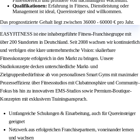
Fitnessbereich und profitiere von nachhaltigem Wachstum.
Qualifikationen:
Erfahrung in Fitness, Dienstleistung oder
Management ist ideal, Quereinsteiger sind willkommen.
Das prognostizierte Gehalt liegt zwischen 36000 - 60000 € pro Jahr.
EASYFITNESS ist eine inhabergeführte Fitness-Franchisegruppe mit
über 200 Standorten in Deutschland. Seit 2008 wachsen wir kontinuierlich
und verfolgen eine klare unternehmerische Vision: skalierbare
Fitnesskonzepte erfolgreich in den Markt zu bringen. Unsere
Studiokonzepte decken unterschiedliche Markt- und
Zielgruppenbedürfnisse ab von personallosen Smart Gyms mit maximaler
Prozesseffizienz über Fitnessstudios mit Clubatmosphäre und Community-
Fokus bis hin zu innovativen EMS-Studios sowie Premium-Boutique-
Konzepten mit exklusivem Trainingsanspruch.
Umfangreiche Schulungen & Einarbeitung, auch für Quereinsteiger
geeignet
Netzwerk aus erfolgreichen Franchisepartnern, voneinander lernen
und wachsen