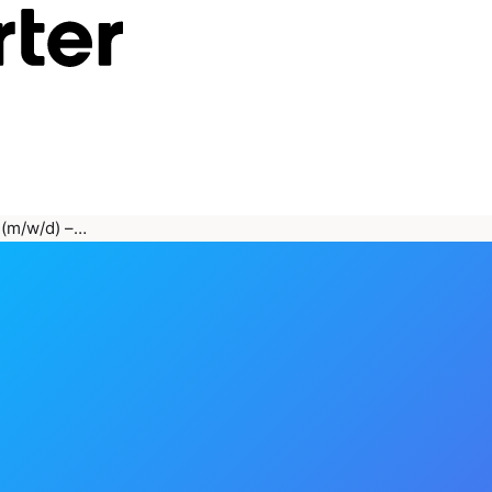
 (m/w/d) –…