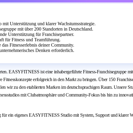
it Unterstützung und klarer Wachstumsstrategie.
egruppe mit über 200 Standorten in Deutschland.
ende Unterstützung für Franchisepartner.
aft für Fitness und Teamführung.
e das Fitnesserlebnis deiner Community.
unternehmerisches Denken erforderlich.
ten. EASYFITNESS ist eine inhabergeführte Fitness-Franchisegruppe mit 
are Fitnesskonzepte erfolgreich in den Markt zu bringen. Über 150 Franchi
en wir zu den etablierten Marken im deutschsprachigen Raum. Unsere Stu
Fitnessstudios mit Clubatmosphäre und Community-Fokus bis hin zu inno
ng für ein eigenes EASYFITNESS Studio mit System, Support und klarer 