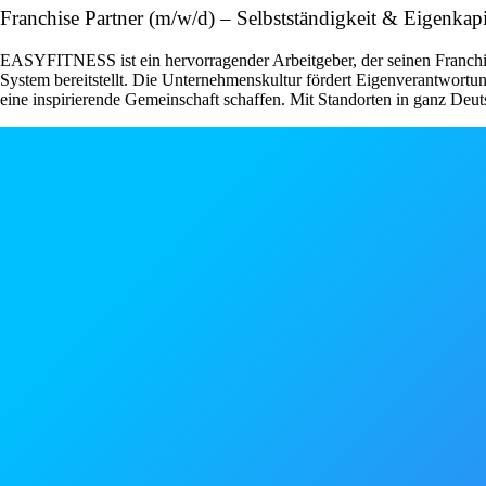
Franchise Partner (m/w/d) – Selbstständigkeit & Eigenka
EASYFITNESS ist ein hervorragender Arbeitgeber, der seinen Franchise
System bereitstellt. Die Unternehmenskultur fördert Eigenverantwor
eine inspirierende Gemeinschaft schaffen. Mit Standorten in ganz Deut