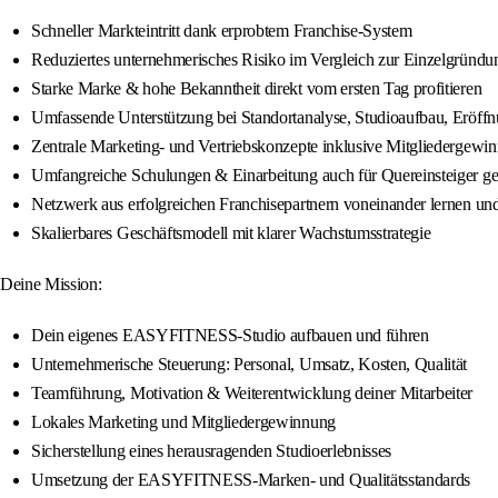
Schneller Markteintritt dank erprobtem Franchise-System
Reduziertes unternehmerisches Risiko im Vergleich zur Einzelgründu
Starke Marke & hohe Bekanntheit direkt vom ersten Tag profitieren
Umfassende Unterstützung bei Standortanalyse, Studioaufbau, Eröff
Zentrale Marketing- und Vertriebskonzepte inklusive Mitgliedergewi
Umfangreiche Schulungen & Einarbeitung auch für Quereinsteiger ge
Netzwerk aus erfolgreichen Franchisepartnern voneinander lernen u
Skalierbares Geschäftsmodell mit klarer Wachstumsstrategie
Deine Mission:
Dein eigenes EASYFITNESS-Studio aufbauen und führen
Unternehmerische Steuerung: Personal, Umsatz, Kosten, Qualität
Teamführung, Motivation & Weiterentwicklung deiner Mitarbeiter
Lokales Marketing und Mitgliedergewinnung
Sicherstellung eines herausragenden Studioerlebnisses
Umsetzung der EASYFITNESS-Marken- und Qualitätsstandards