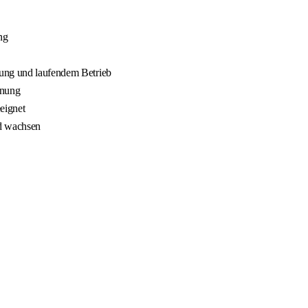
ng
nung und laufendem Betrieb
nnung
eignet
nd wachsen