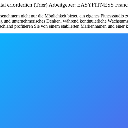
pital erforderlich (Trier) Arbeitgeber: EASYFITNESS Fra
nehmern nicht nur die Möglichkeit bietet, ein eigenes Fitnessstudio 
tung und unternehmerisches Denken, während kontinuierliche Wachstum
schland profitieren Sie von einem etablierten Markennamen und einer kl