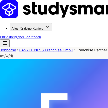
Alles für deine Karriere
Für Arbeitgeber
Job finden
Jobbörse
›
EASYFITNESS Franchise GmbH
›
Franchise Partner
(m/w/d) –…