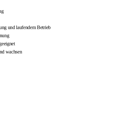
ng
nung und laufendem Betrieb
nnung
geeignet
 und wachsen