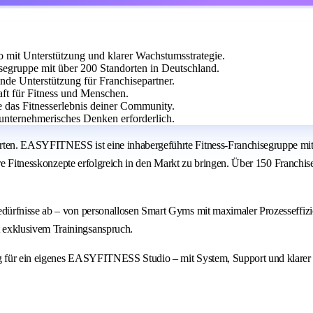
it Unterstützung und klarer Wachstumsstrategie.
egruppe mit über 200 Standorten in Deutschland.
ende Unterstützung für Franchisepartner.
aft für Fitness und Menschen.
e das Fitnesserlebnis deiner Community.
unternehmerisches Denken erforderlich.
ten. EASYFITNESS ist eine inhabergeführte Fitness-Franchisegruppe mit 
are Fitnesskonzepte erfolgreich in den Markt zu bringen. Über 150 Franchi
dürfnisse ab – von personallosen Smart Gyms mit maximaler Prozesseffiz
exklusivem Trainingsanspruch.
g für ein eigenes EASYFITNESS Studio – mit System, Support und klarer