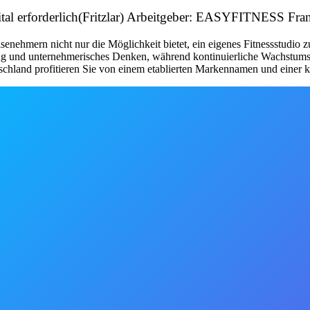
pital erforderlich(Fritzlar) Arbeitgeber: EASYFITNESS F
nehmern nicht nur die Möglichkeit bietet, ein eigenes Fitnessstudio 
tung und unternehmerisches Denken, während kontinuierliche Wachstum
schland profitieren Sie von einem etablierten Markennamen und einer kl