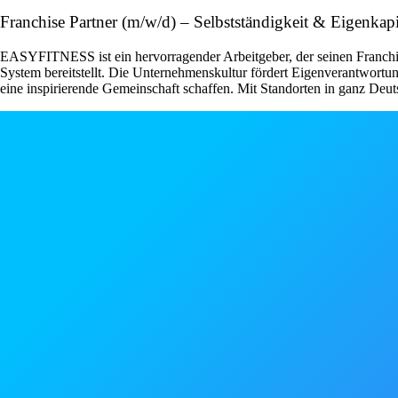
Franchise Partner (m/w/d) – Selbstständigkeit & Eigenka
EASYFITNESS ist ein hervorragender Arbeitgeber, der seinen Franchise
System bereitstellt. Die Unternehmenskultur fördert Eigenverantwor
eine inspirierende Gemeinschaft schaffen. Mit Standorten in ganz Deut