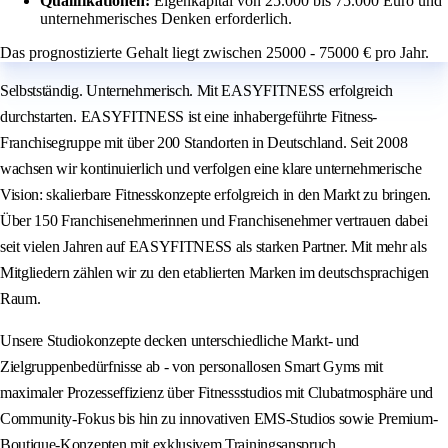
Qualifikationen:
Eigenkapital von 25.000 bis 75.000 Euro und
unternehmerisches Denken erforderlich.
Das prognostizierte Gehalt liegt zwischen 25000 - 75000 € pro Jahr.
Selbstständig. Unternehmerisch. Mit EASYFITNESS erfolgreich
durchstarten. EASYFITNESS ist eine inhabergeführte Fitness-
Franchisegruppe mit über 200 Standorten in Deutschland. Seit 2008
wachsen wir kontinuierlich und verfolgen eine klare unternehmerische
Vision: skalierbare Fitnesskonzepte erfolgreich in den Markt zu bringen.
Über 150 Franchisenehmerinnen und Franchisenehmer vertrauen dabei
seit vielen Jahren auf EASYFITNESS als starken Partner. Mit mehr als
Mitgliedern zählen wir zu den etablierten Marken im deutschsprachigen
Raum.
Unsere Studiokonzepte decken unterschiedliche Markt- und
Zielgruppenbedürfnisse ab - von personallosen Smart Gyms mit
maximaler Prozesseffizienz über Fitnessstudios mit Clubatmosphäre und
Community-Fokus bis hin zu innovativen EMS-Studios sowie Premium-
Boutique-Konzepten mit exklusivem Trainingsanspruch.