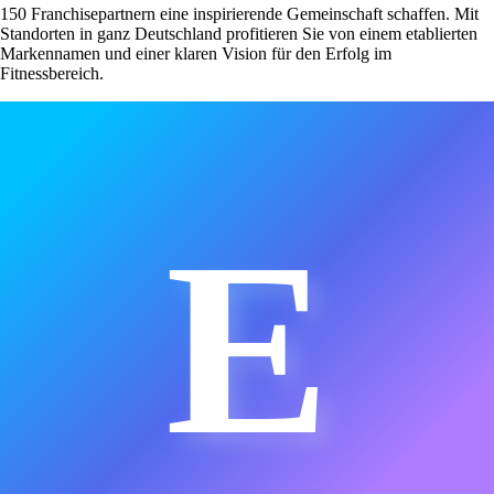
150 Franchisepartnern eine inspirierende Gemeinschaft schaffen. Mit
Standorten in ganz Deutschland profitieren Sie von einem etablierten
Markennamen und einer klaren Vision für den Erfolg im
Fitnessbereich.
E