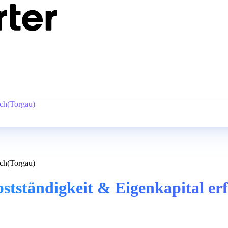
ich(Torgau)
ich(Torgau)
bstständigkeit & Eigenkapital er