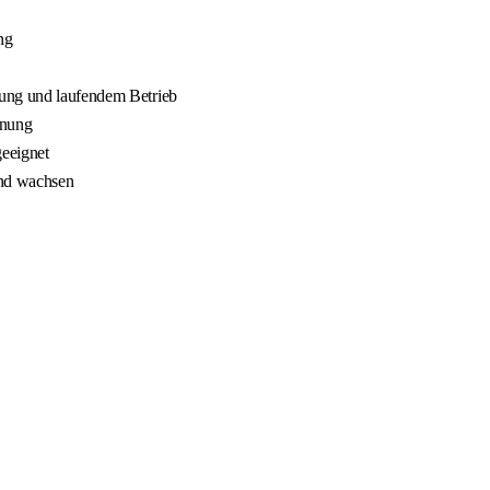
ng
nung und laufendem Betrieb
nnung
geeignet
und wachsen