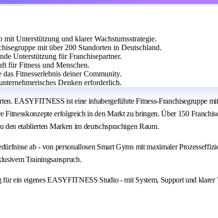
it Unterstützung und klarer Wachstumsstrategie.
isegruppe mit über 200 Standorten in Deutschland.
ende Unterstützung für Franchisepartner.
aft für Fitness und Menschen.
e das Fitnesserlebnis deiner Community.
unternehmerisches Denken erforderlich.
ten. EASYFITNESS ist eine inhabergeführte Fitness-Franchisegruppe mit 
are Fitnesskonzepte erfolgreich in den Markt zu bringen. Über 150 Franchi
u den etablierten Marken im deutschsprachigen Raum.
dürfnisse ab - von personallosen Smart Gyms mit maximaler Prozesseffiz
lusivem Trainingsanspruch.
g für ein eigenes EASYFITNESS Studio - mit System, Support und klarer