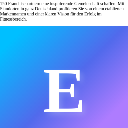
150 Franchisepartnern eine inspirierende Gemeinschaft schaffen. Mit
Standorten in ganz Deutschland profitieren Sie von einem etablierten
Markennamen und einer klaren Vision für den Erfolg im
Fitnessbereich.
E