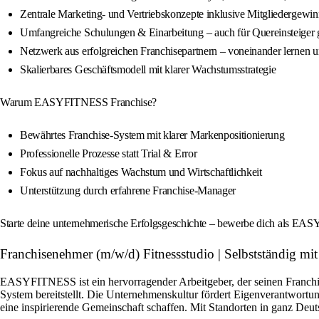
Zentrale Marketing- und Vertriebskonzepte inklusive Mitgliedergewi
Umfangreiche Schulungen & Einarbeitung – auch für Quereinsteiger 
Netzwerk aus erfolgreichen Franchisepartnern – voneinander lernen
Skalierbares Geschäftsmodell mit klarer Wachstumsstrategie
Warum EASYFITNESS Franchise?
Bewährtes Franchise-System mit klarer Markenpositionierung
Professionelle Prozesse statt Trial & Error
Fokus auf nachhaltiges Wachstum und Wirtschaftlichkeit
Unterstützung durch erfahrene Franchise-Manager
Starte deine unternehmerische Erfolgsgeschichte – bewerbe dich als EA
Franchisenehmer (m/w/d) Fitnessstudio | Selbstständig
EASYFITNESS ist ein hervorragender Arbeitgeber, der seinen Franchise
System bereitstellt. Die Unternehmenskultur fördert Eigenverantwor
eine inspirierende Gemeinschaft schaffen. Mit Standorten in ganz Deut