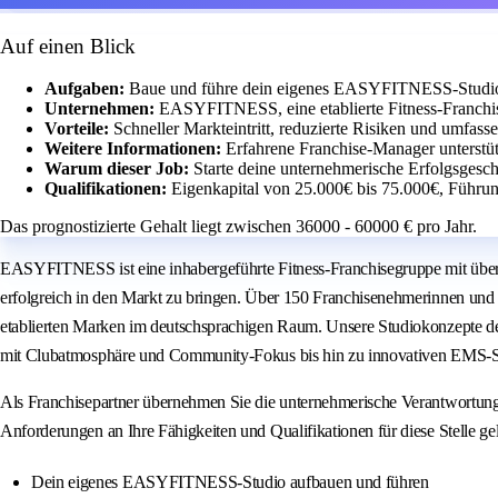
Auf einen Blick
Aufgaben:
Baue und führe dein eigenes EASYFITNESS-Studio m
Unternehmen:
EASYFITNESS, eine etablierte Fitness-Franchis
Vorteile:
Schneller Markteintritt, reduzierte Risiken und umfass
Weitere Informationen:
Erfahrene Franchise-Manager unterstüt
Warum dieser Job:
Starte deine unternehmerische Erfolgsgesch
Qualifikationen:
Eigenkapital von 25.000€ bis 75.000€, Führung
Das prognostizierte Gehalt liegt zwischen 36000 - 60000 € pro Jahr.
EASYFITNESS ist eine inhabergeführte Fitness-Franchisegruppe mit über 2
erfolgreich in den Markt zu bringen. Über 150 Franchisenehmerinnen und 
etablierten Marken im deutschsprachigen Raum. Unsere Studiokonzepte de
mit Clubatmosphäre und Community-Fokus bis hin zu innovativen EMS-S
Als Franchisepartner übernehmen Sie die unternehmerische Verantwortun
Anforderungen an Ihre Fähigkeiten und Qualifikationen für diese Stelle ge
Dein eigenes EASYFITNESS-Studio aufbauen und führen