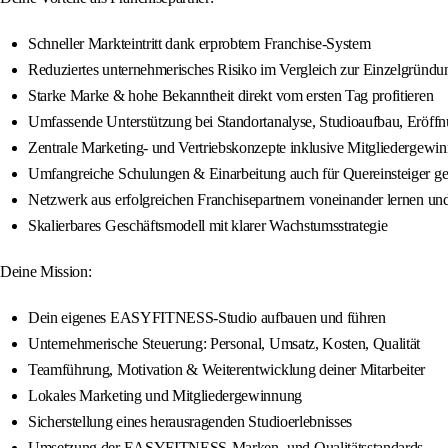
Schneller Markteintritt dank erprobtem Franchise-System
Reduziertes unternehmerisches Risiko im Vergleich zur Einzelgründu
Starke Marke & hohe Bekanntheit direkt vom ersten Tag profitieren
Umfassende Unterstützung bei Standortanalyse, Studioaufbau, Eröff
Zentrale Marketing- und Vertriebskonzepte inklusive Mitgliedergewi
Umfangreiche Schulungen & Einarbeitung auch für Quereinsteiger ge
Netzwerk aus erfolgreichen Franchisepartnern voneinander lernen u
Skalierbares Geschäftsmodell mit klarer Wachstumsstrategie
Deine Mission:
Dein eigenes EASYFITNESS-Studio aufbauen und führen
Unternehmerische Steuerung: Personal, Umsatz, Kosten, Qualität
Teamführung, Motivation & Weiterentwicklung deiner Mitarbeiter
Lokales Marketing und Mitgliedergewinnung
Sicherstellung eines herausragenden Studioerlebnisses
Umsetzung der EASYFITNESS-Marken- und Qualitätsstandards