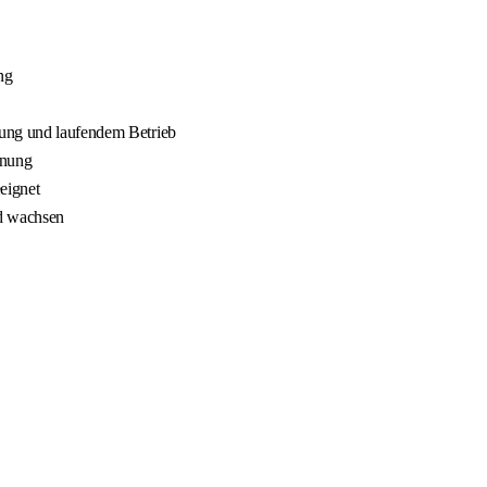
ng
nung und laufendem Betrieb
nnung
eignet
nd wachsen