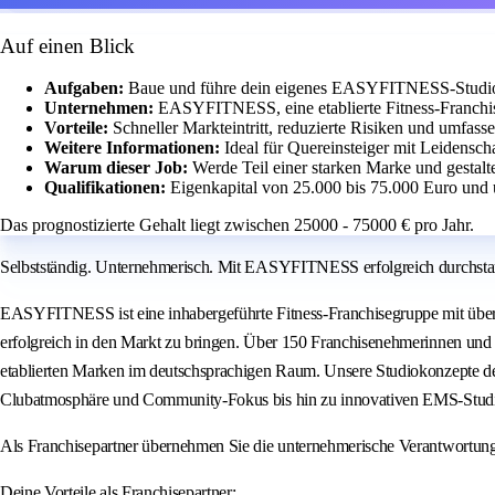
Auf einen Blick
Aufgaben:
Baue und führe dein eigenes EASYFITNESS-Studio m
Unternehmen:
EASYFITNESS, eine etablierte Fitness-Franchis
Vorteile:
Schneller Markteintritt, reduzierte Risiken und umfass
Weitere Informationen:
Ideal für Quereinsteiger mit Leidensch
Warum dieser Job:
Werde Teil einer starken Marke und gestalt
Qualifikationen:
Eigenkapital von 25.000 bis 75.000 Euro und 
Das prognostizierte Gehalt liegt zwischen 25000 - 75000 € pro Jahr.
Selbstständig. Unternehmerisch. Mit EASYFITNESS erfolgreich durchstar
EASYFITNESS ist eine inhabergeführte Fitness-Franchisegruppe mit über 2
erfolgreich in den Markt zu bringen. Über 150 Franchisenehmerinnen und 
etablierten Marken im deutschsprachigen Raum. Unsere Studiokonzepte de
Clubatmosphäre und Community-Fokus bis hin zu innovativen EMS-Studi
Als Franchisepartner übernehmen Sie die unternehmerische Verantwortu
Deine Vorteile als Franchisepartner: