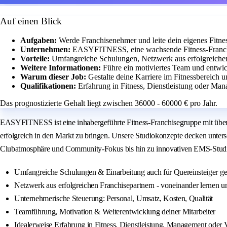
Auf einen Blick
Aufgaben:
Werde Franchisenehmer und leite dein eigenes Fitne
Unternehmen:
EASYFITNESS, eine wachsende Fitness-Franchi
Vorteile:
Umfangreiche Schulungen, Netzwerk aus erfolgreichen
Weitere Informationen:
Führe ein motiviertes Team und entwick
Warum dieser Job:
Gestalte deine Karriere im Fitnessbereich 
Qualifikationen:
Erfahrung in Fitness, Dienstleistung oder Man
Das prognostizierte Gehalt liegt zwischen 36000 - 60000 € pro Jahr.
EASYFITNESS ist eine inhabergeführte Fitness-Franchisegruppe mit über 2
erfolgreich in den Markt zu bringen. Unsere Studiokonzepte decken unter
Clubatmosphäre und Community-Fokus bis hin zu innovativen EMS-Studi
Umfangreiche Schulungen & Einarbeitung auch für Quereinsteiger ge
Netzwerk aus erfolgreichen Franchisepartnern - voneinander lernen 
Unternehmerische Steuerung: Personal, Umsatz, Kosten, Qualität
Teamführung, Motivation & Weiterentwicklung deiner Mitarbeiter
Idealerweise Erfahrung in Fitness, Dienstleistung, Management oder 