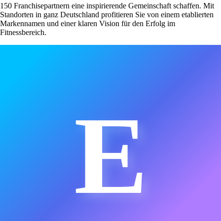
150 Franchisepartnern eine inspirierende Gemeinschaft schaffen. Mit
Standorten in ganz Deutschland profitieren Sie von einem etablierten
Markennamen und einer klaren Vision für den Erfolg im
Fitnessbereich.
E