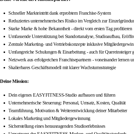
Schneller Markteintritt dank erprobtem Franchise-System
Reduziertes unternehmerisches Risiko im Vergleich zur Einzelgründu
Starke Marke & hohe Bekanntheit - direkt vom ersten Tag profitieren
Umfassende Unterstützung bei Standortanalyse, Studioaufbau, Eröff
Zentrale Marketing- und Vertriebskonzepte inklusive Mitgliedergewi
Umfangreiche Schulungen & Einarbeitung - auch für Quereinsteiger 
Netzwerk aus erfolgreichen Franchisepartnern - voneinander lernen 
Skalierbares Geschäftsmodell mit klarer Wachstumsstrategie
Deine Mission:
Dein eigenes EASYFITNESS-Studio aufbauen und führen
Unternehmerische Steuerung: Personal, Umsatz, Kosten, Qualität
Teamführung, Motivation & Weiterentwicklung deiner Mitarbeiter
Lokales Marketing und Mitgliedergewinnung
Sicherstellung eines herausragenden Studioerlebnisses
Umsetzung der EASYFITNESS-Marken- und Qualitätsstandards