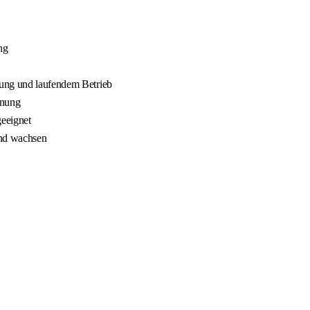
ng
nung und laufendem Betrieb
nnung
geeignet
und wachsen