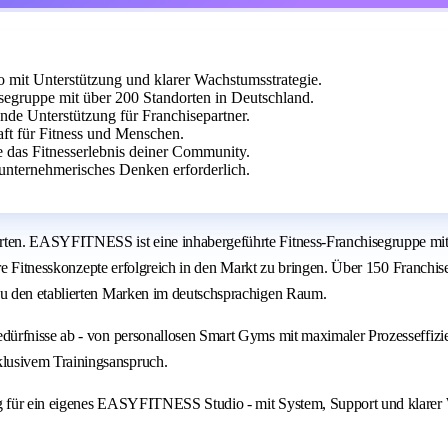
it Unterstützung und klarer Wachstumsstrategie.
egruppe mit über 200 Standorten in Deutschland.
ende Unterstützung für Franchisepartner.
aft für Fitness und Menschen.
e das Fitnesserlebnis deiner Community.
unternehmerisches Denken erforderlich.
ten. EASYFITNESS ist eine inhabergeführte Fitness-Franchisegruppe mit 
are Fitnesskonzepte erfolgreich in den Markt zu bringen. Über 150 Franchi
u den etablierten Marken im deutschsprachigen Raum.
dürfnisse ab - von personallosen Smart Gyms mit maximaler Prozesseffiz
lusivem Trainingsanspruch.
g für ein eigenes EASYFITNESS Studio - mit System, Support und klarer