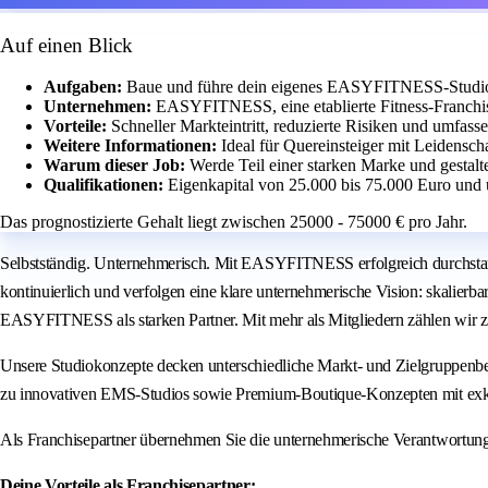
Auf einen Blick
Aufgaben:
Baue und führe dein eigenes EASYFITNESS-Studio m
Unternehmen:
EASYFITNESS, eine etablierte Fitness-Franchis
Vorteile:
Schneller Markteintritt, reduzierte Risiken und umfass
Weitere Informationen:
Ideal für Quereinsteiger mit Leidensch
Warum dieser Job:
Werde Teil einer starken Marke und gestalt
Qualifikationen:
Eigenkapital von 25.000 bis 75.000 Euro und 
Das prognostizierte Gehalt liegt zwischen 25000 - 75000 € pro Jahr.
Selbstständig. Unternehmerisch. Mit EASYFITNESS erfolgreich durchstar
kontinuierlich und verfolgen eine klare unternehmerische Vision: skalierb
EASYFITNESS als starken Partner. Mit mehr als Mitgliedern zählen wir z
Unsere Studiokonzepte decken unterschiedliche Markt- und Zielgruppenbe
zu innovativen EMS-Studios sowie Premium-Boutique-Konzepten mit exk
Als Franchisepartner übernehmen Sie die unternehmerische Verantwortun
Deine Vorteile als Franchisepartner: