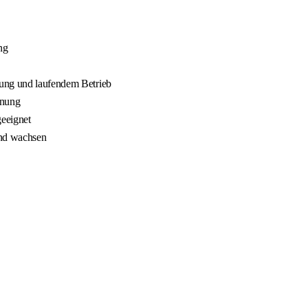
ng
nung und laufendem Betrieb
nnung
geeignet
und wachsen