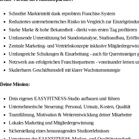
Schneller Markteintritt dank erprobtem Franchise-System
Reduziertes unternehmerisches Risiko im Vergleich zur Einzelgründu
Starke Marke & hohe Bekanntheit - direkt vom ersten Tag profitieren
Umfassende Unterstützung bei Standortanalyse, Studioaufbau, Eröff
Zentrale Marketing- und Vertriebskonzepte inklusive Mitgliedergewi
Umfangreiche Schulungen & Einarbeitung - auch für Quereinsteiger 
Netzwerk aus erfolgreichen Franchisepartnern - voneinander lernen 
Skalierbares Geschäftsmodell mit klarer Wachstumsstrategie
Deine Mission:
Dein eigenes EASYFITNESS-Studio aufbauen und führen
Unternehmerische Steuerung: Personal, Umsatz, Kosten, Qualität
Teamführung, Motivation & Weiterentwicklung deiner Mitarbeiter
Lokales Marketing und Mitgliedergewinnung
Sicherstellung eines herausragenden Studioerlebnisses
Umsetzung der EASYFITNESS-Marken- und Qualitätsstandards