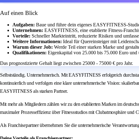
Auf einen Blick
Aufgaben:
Baue und führe dein eigenes EASYFITNESS-Studio m
Unternehmen:
EASYFITNESS, eine etablierte Fitness-Franchis
Vorteile:
Schneller Markteintritt, reduzierte Risiken und umfass
Weitere Informationen:
Ideal für Quereinsteiger mit Leidensch
Warum dieser Job:
Werde Teil einer starken Marke und gestalt
Qualifikationen:
Eigenkapital von 25.000 bis 75.000 Euro und 
Das prognostizierte Gehalt liegt zwischen 25000 - 75000 € pro Jahr.
Selbstständig. Unternehmerisch. Mit EASYFITNESS erfolgreich durchstar
kontinuierlich und verfolgen eine klare unternehmerische Vision: skalierb
EASYFITNESS als starken Partner.
Mit mehr als Mitgliedern zählen wir zu den etablierten Marken im deuts
maximaler Prozesseffizienz über Fitnessstudios mit Clubatmosphäre und
Als Franchisepartner übernehmen Sie die unternehmerische Verantwortun
Deine Vorteile als Franchisepartner: