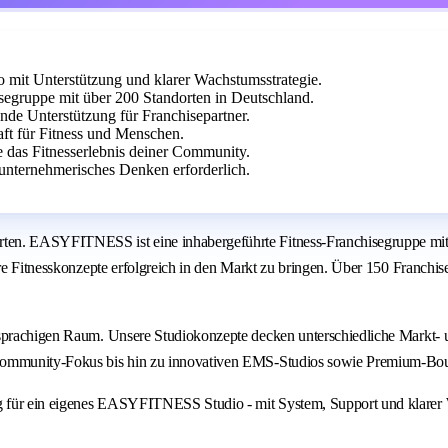
it Unterstützung und klarer Wachstumsstrategie.
egruppe mit über 200 Standorten in Deutschland.
ende Unterstützung für Franchisepartner.
aft für Fitness und Menschen.
e das Fitnesserlebnis deiner Community.
unternehmerisches Denken erforderlich.
ten. EASYFITNESS ist eine inhabergeführte Fitness-Franchisegruppe mit 
are Fitnesskonzepte erfolgreich in den Markt zu bringen. Über 150 Franchi
chsprachigen Raum. Unsere Studiokonzepte decken unterschiedliche Markt-
 Community-Fokus bis hin zu innovativen EMS-Studios sowie Premium-Bou
g für ein eigenes EASYFITNESS Studio - mit System, Support und klarer