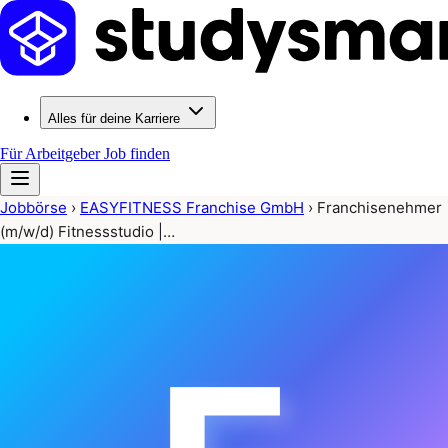
Alles für deine Karriere
Für Arbeitgeber
Job finden
Jobbörse
›
EASYFITNESS Franchise GmbH
›
Franchisenehmer
(m/w/d) Fitnessstudio |…