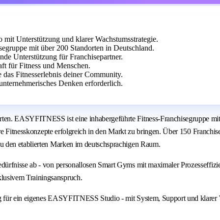
it Unterstützung und klarer Wachstumsstrategie.
egruppe mit über 200 Standorten in Deutschland.
ende Unterstützung für Franchisepartner.
aft für Fitness und Menschen.
e das Fitnesserlebnis deiner Community.
unternehmerisches Denken erforderlich.
ten. EASYFITNESS ist eine inhabergeführte Fitness-Franchisegruppe mit 
are Fitnesskonzepte erfolgreich in den Markt zu bringen. Über 150 Franchi
u den etablierten Marken im deutschsprachigen Raum.
dürfnisse ab - von personallosen Smart Gyms mit maximaler Prozesseffiz
lusivem Trainingsanspruch.
g für ein eigenes EASYFITNESS Studio - mit System, Support und klarer