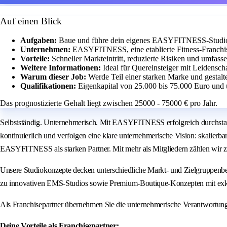
Auf einen Blick
Aufgaben:
Baue und führe dein eigenes EASYFITNESS-Studio m
Unternehmen:
EASYFITNESS, eine etablierte Fitness-Franchis
Vorteile:
Schneller Markteintritt, reduzierte Risiken und umfass
Weitere Informationen:
Ideal für Quereinsteiger mit Leidensch
Warum dieser Job:
Werde Teil einer starken Marke und gestalt
Qualifikationen:
Eigenkapital von 25.000 bis 75.000 Euro und 
Das prognostizierte Gehalt liegt zwischen 25000 - 75000 € pro Jahr.
Selbstständig. Unternehmerisch. Mit EASYFITNESS erfolgreich durchstar
kontinuierlich und verfolgen eine klare unternehmerische Vision: skalierb
EASYFITNESS als starken Partner. Mit mehr als Mitgliedern zählen wir z
Unsere Studiokonzepte decken unterschiedliche Markt- und Zielgruppenbe
zu innovativen EMS-Studios sowie Premium-Boutique-Konzepten mit exk
Als Franchisepartner übernehmen Sie die unternehmerische Verantwortun
Deine Vorteile als Franchisepartner: