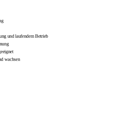
ng
nung und laufendem Betrieb
nnung
geeignet
und wachsen