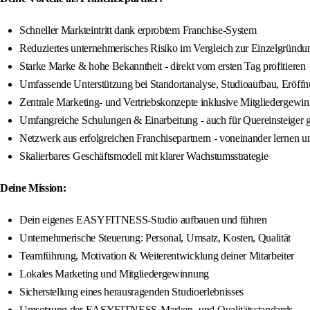
Schneller Markteintritt dank erprobtem Franchise-System
Reduziertes unternehmerisches Risiko im Vergleich zur Einzelgründu
Starke Marke & hohe Bekanntheit - direkt vom ersten Tag profitieren
Umfassende Unterstützung bei Standortanalyse, Studioaufbau, Eröff
Zentrale Marketing- und Vertriebskonzepte inklusive Mitgliedergewi
Umfangreiche Schulungen & Einarbeitung - auch für Quereinsteiger 
Netzwerk aus erfolgreichen Franchisepartnern - voneinander lernen 
Skalierbares Geschäftsmodell mit klarer Wachstumsstrategie
Deine Mission:
Dein eigenes EASYFITNESS-Studio aufbauen und führen
Unternehmerische Steuerung: Personal, Umsatz, Kosten, Qualität
Teamführung, Motivation & Weiterentwicklung deiner Mitarbeiter
Lokales Marketing und Mitgliedergewinnung
Sicherstellung eines herausragenden Studioerlebnisses
Umsetzung der EASYFITNESS-Marken- und Qualitätsstandards