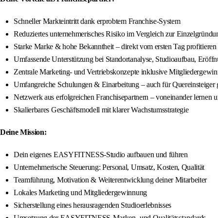
Schneller Markteintritt dank erprobtem Franchise-System
Reduziertes unternehmerisches Risiko im Vergleich zur Einzelgründu
Starke Marke & hohe Bekanntheit – direkt vom ersten Tag profitieren
Umfassende Unterstützung bei Standortanalyse, Studioaufbau, Eröff
Zentrale Marketing- und Vertriebskonzepte inklusive Mitgliedergewi
Umfangreiche Schulungen & Einarbeitung – auch für Quereinsteiger 
Netzwerk aus erfolgreichen Franchisepartnern – voneinander lernen
Skalierbares Geschäftsmodell mit klarer Wachstumsstrategie
Deine Mission:
Dein eigenes EASYFITNESS-Studio aufbauen und führen
Unternehmerische Steuerung: Personal, Umsatz, Kosten, Qualität
Teamführung, Motivation & Weiterentwicklung deiner Mitarbeiter
Lokales Marketing und Mitgliedergewinnung
Sicherstellung eines herausragenden Studioerlebnisses
Umsetzung der EASYFITNESS-Marken- und Qualitätsstandards