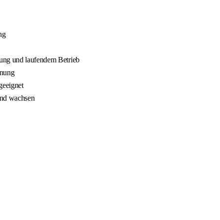
ng
nung und laufendem Betrieb
nnung
geeignet
 und wachsen