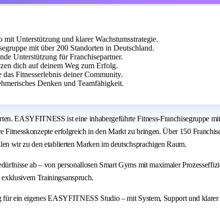
it Unterstützung und klarer Wachstumsstrategie.
egruppe mit über 200 Standorten in Deutschland.
ende Unterstützung für Franchisepartner.
tzen dich auf deinem Weg zum Erfolg.
e das Fitnesserlebnis deiner Community.
nehmerisches Denken und Teamfähigkeit.
ten. EASYFITNESS ist eine inhabergeführte Fitness-Franchisegruppe mit 
are Fitnesskonzepte erfolgreich in den Markt zu bringen. Über 150 Franchi
len wir zu den etablierten Marken im deutschsprachigen Raum.
dürfnisse ab – von personallosen Smart Gyms mit maximaler Prozesseffiz
exklusivem Trainingsanspruch.
g für ein eigenes EASYFITNESS Studio – mit System, Support und klarer