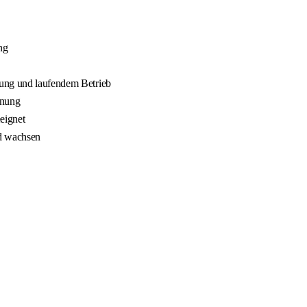
ng
nung und laufendem Betrieb
nnung
eignet
nd wachsen