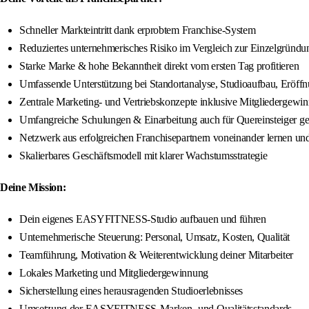
Schneller Markteintritt dank erprobtem Franchise-System
Reduziertes unternehmerisches Risiko im Vergleich zur Einzelgründu
Starke Marke & hohe Bekanntheit direkt vom ersten Tag profitieren
Umfassende Unterstützung bei Standortanalyse, Studioaufbau, Eröff
Zentrale Marketing- und Vertriebskonzepte inklusive Mitgliedergewi
Umfangreiche Schulungen & Einarbeitung auch für Quereinsteiger ge
Netzwerk aus erfolgreichen Franchisepartnern voneinander lernen u
Skalierbares Geschäftsmodell mit klarer Wachstumsstrategie
Deine Mission:
Dein eigenes EASYFITNESS-Studio aufbauen und führen
Unternehmerische Steuerung: Personal, Umsatz, Kosten, Qualität
Teamführung, Motivation & Weiterentwicklung deiner Mitarbeiter
Lokales Marketing und Mitgliedergewinnung
Sicherstellung eines herausragenden Studioerlebnisses
Umsetzung der EASYFITNESS-Marken- und Qualitätsstandards