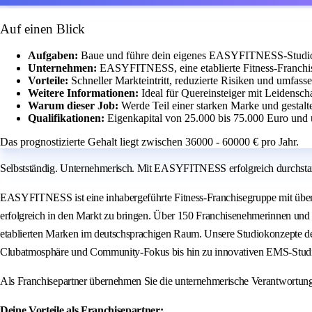
Auf einen Blick
Aufgaben:
Baue und führe dein eigenes EASYFITNESS-Studio m
Unternehmen:
EASYFITNESS, eine etablierte Fitness-Franchis
Vorteile:
Schneller Markteintritt, reduzierte Risiken und umfass
Weitere Informationen:
Ideal für Quereinsteiger mit Leidensch
Warum dieser Job:
Werde Teil einer starken Marke und gestalt
Qualifikationen:
Eigenkapital von 25.000 bis 75.000 Euro und 
Das prognostizierte Gehalt liegt zwischen 36000 - 60000 € pro Jahr.
Selbstständig. Unternehmerisch. Mit EASYFITNESS erfolgreich durchstar
EASYFITNESS ist eine inhabergeführte Fitness-Franchisegruppe mit über 2
erfolgreich in den Markt zu bringen. Über 150 Franchisenehmerinnen und 
etablierten Marken im deutschsprachigen Raum. Unsere Studiokonzepte de
Clubatmosphäre und Community-Fokus bis hin zu innovativen EMS-Studi
Als Franchisepartner übernehmen Sie die unternehmerische Verantwortu
Deine Vorteile als Franchisepartner: