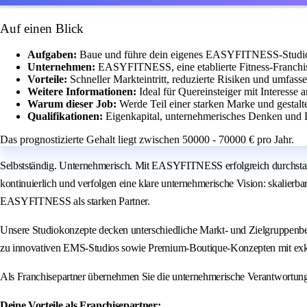
Auf einen Blick
Aufgaben:
Baue und führe dein eigenes EASYFITNESS-Studio m
Unternehmen:
EASYFITNESS, eine etablierte Fitness-Franchis
Vorteile:
Schneller Markteintritt, reduzierte Risiken und umfass
Weitere Informationen:
Ideal für Quereinsteiger mit Interesse
Warum dieser Job:
Werde Teil einer starken Marke und gestalt
Qualifikationen:
Eigenkapital, unternehmerisches Denken und Le
Das prognostizierte Gehalt liegt zwischen 50000 - 70000 € pro Jahr.
Selbstständig. Unternehmerisch. Mit EASYFITNESS erfolgreich durchstar
kontinuierlich und verfolgen eine klare unternehmerische Vision: skalierb
EASYFITNESS als starken Partner.
Unsere Studiokonzepte decken unterschiedliche Markt- und Zielgruppenbe
zu innovativen EMS-Studios sowie Premium-Boutique-Konzepten mit exk
Als Franchisepartner übernehmen Sie die unternehmerische Verantwortun
Deine Vorteile als Franchisepartner: