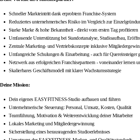
Schneller Markteintritt dank erprobtem Franchise-System
Reduziertes unternehmerisches Risiko im Vergleich zur Einzelgründu
Starke Marke & hohe Bekanntheit - direkt vom ersten Tag profitieren
Umfassende Unterstützung bei Standortanalyse, Studioaufbau, Eröff
Zentrale Marketing- und Vertriebskonzepte inklusive Mitgliedergewi
Umfangreiche Schulungen & Einarbeitung - auch für Quereinsteiger 
Netzwerk aus erfolgreichen Franchisepartnern - voneinander lernen 
Skalierbares Geschäftsmodell mit klarer Wachstumsstrategie
Deine Mission:
Dein eigenes EASYFITNESS-Studio aufbauen und führen
Unternehmerische Steuerung: Personal, Umsatz, Kosten, Qualität
Teamführung, Motivation & Weiterentwicklung deiner Mitarbeiter
Lokales Marketing und Mitgliedergewinnung
Sicherstellung eines herausragenden Studioerlebnisses
Umsetzung der EASYFITNESS-Marken- und Qualitätsstandards