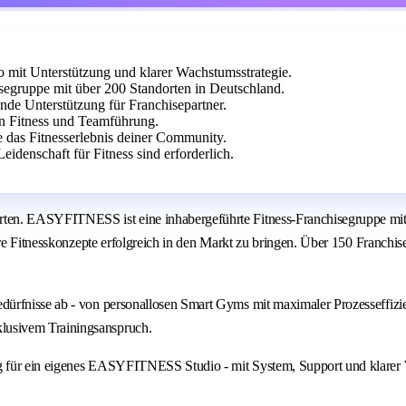
it Unterstützung und klarer Wachstumsstrategie.
egruppe mit über 200 Standorten in Deutschland.
ende Unterstützung für Franchisepartner.
 an Fitness und Teamführung.
e das Fitnesserlebnis deiner Community.
idenschaft für Fitness sind erforderlich.
ten. EASYFITNESS ist eine inhabergeführte Fitness-Franchisegruppe mit 
are Fitnesskonzepte erfolgreich in den Markt zu bringen. Über 150 Franchi
dürfnisse ab - von personallosen Smart Gyms mit maximaler Prozesseffiz
lusivem Trainingsanspruch.
g für ein eigenes EASYFITNESS Studio - mit System, Support und klarer