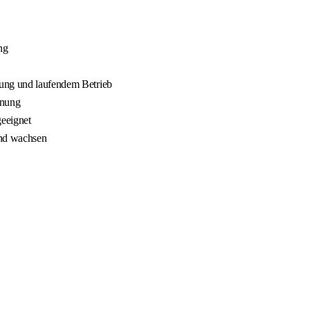
ng
nung und laufendem Betrieb
nnung
geeignet
und wachsen