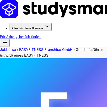
Alles für deine Karriere
Für Arbeitgeber
Job finden
Jobbörse
›
EASYFITNESS Franchise GmbH
›
Geschäftsführer
(m/w/d) eines EASYFITNESS…