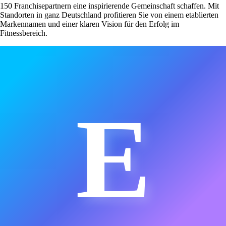
150 Franchisepartnern eine inspirierende Gemeinschaft schaffen. Mit
Standorten in ganz Deutschland profitieren Sie von einem etablierten
Markennamen und einer klaren Vision für den Erfolg im
Fitnessbereich.
E