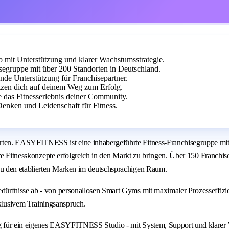
it Unterstützung und klarer Wachstumsstrategie.
egruppe mit über 200 Standorten in Deutschland.
ende Unterstützung für Franchisepartner.
tzen dich auf deinem Weg zum Erfolg.
e das Fitnesserlebnis deiner Community.
Denken und Leidenschaft für Fitness.
ten. EASYFITNESS ist eine inhabergeführte Fitness-Franchisegruppe mit 
are Fitnesskonzepte erfolgreich in den Markt zu bringen. Über 150 Franchi
u den etablierten Marken im deutschsprachigen Raum.
dürfnisse ab - von personallosen Smart Gyms mit maximaler Prozesseffiz
lusivem Trainingsanspruch.
g für ein eigenes EASYFITNESS Studio - mit System, Support und klarer