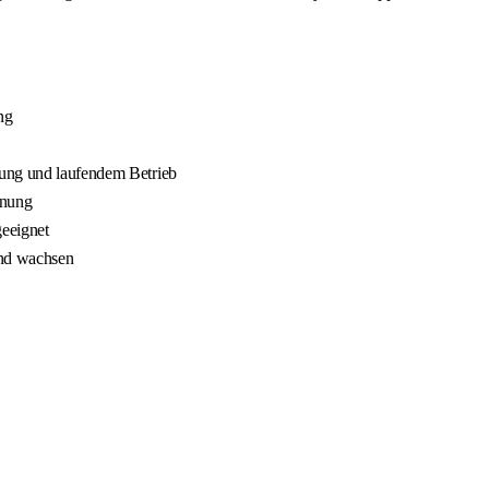
ng
nung und laufendem Betrieb
nnung
geeignet
und wachsen