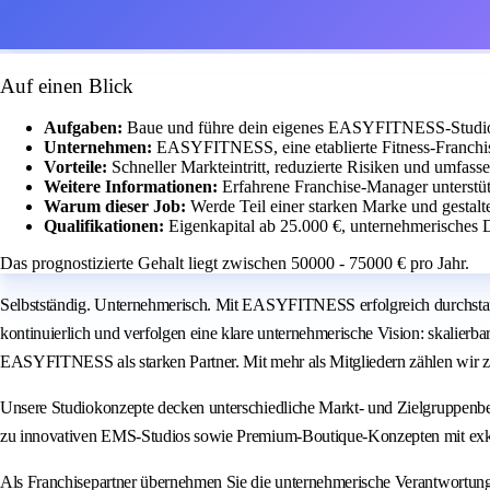
Auf einen Blick
Aufgaben:
Baue und führe dein eigenes EASYFITNESS-Studio m
Unternehmen:
EASYFITNESS, eine etablierte Fitness-Franchis
Vorteile:
Schneller Markteintritt, reduzierte Risiken und umfass
Weitere Informationen:
Erfahrene Franchise-Manager unterstü
Warum dieser Job:
Werde Teil einer starken Marke und gestalt
Qualifikationen:
Eigenkapital ab 25.000 €, unternehmerisches 
Das prognostizierte Gehalt liegt zwischen 50000 - 75000 € pro Jahr.
Selbstständig. Unternehmerisch. Mit EASYFITNESS erfolgreich durchstar
kontinuierlich und verfolgen eine klare unternehmerische Vision: skalierb
EASYFITNESS als starken Partner. Mit mehr als Mitgliedern zählen wir z
Unsere Studiokonzepte decken unterschiedliche Markt- und Zielgruppenbe
zu innovativen EMS-Studios sowie Premium-Boutique-Konzepten mit exk
Als Franchisepartner übernehmen Sie die unternehmerische Verantwortun