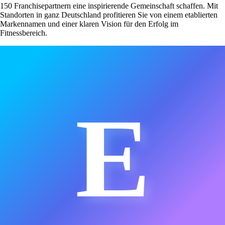
150 Franchisepartnern eine inspirierende Gemeinschaft schaffen. Mit
Standorten in ganz Deutschland profitieren Sie von einem etablierten
Markennamen und einer klaren Vision für den Erfolg im
Fitnessbereich.
E