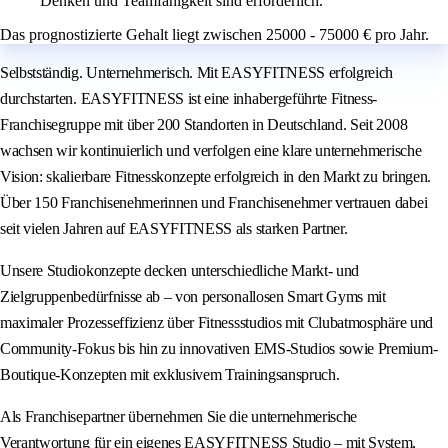
Denken und Teamfähigkeit sind erforderlich.
Das prognostizierte Gehalt liegt zwischen 25000 - 75000 € pro Jahr.
Selbstständig. Unternehmerisch. Mit EASYFITNESS erfolgreich
durchstarten. EASYFITNESS ist eine inhabergeführte Fitness-
Franchisegruppe mit über 200 Standorten in Deutschland. Seit 2008
wachsen wir kontinuierlich und verfolgen eine klare unternehmerische
Vision: skalierbare Fitnesskonzepte erfolgreich in den Markt zu bringen.
Über 150 Franchisenehmerinnen und Franchisenehmer vertrauen dabei
seit vielen Jahren auf EASYFITNESS als starken Partner.
Unsere Studiokonzepte decken unterschiedliche Markt- und
Zielgruppenbedürfnisse ab – von personallosen Smart Gyms mit
maximaler Prozesseffizienz über Fitnessstudios mit Clubatmosphäre und
Community-Fokus bis hin zu innovativen EMS-Studios sowie Premium-
Boutique-Konzepten mit exklusivem Trainingsanspruch.
Als Franchisepartner übernehmen Sie die unternehmerische
Verantwortung für ein eigenes EASYFITNESS Studio – mit System,