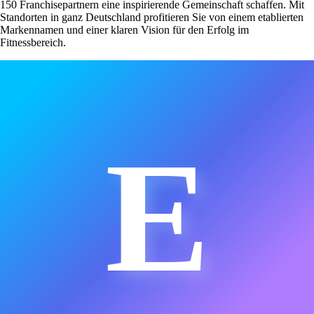
150 Franchisepartnern eine inspirierende Gemeinschaft schaffen. Mit
Standorten in ganz Deutschland profitieren Sie von einem etablierten
Markennamen und einer klaren Vision für den Erfolg im
Fitnessbereich.
E