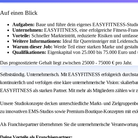
Auf einen Blick
Aufgaben:
Baue und führe dein eigenes EASYFITNESS-Studio m
Unternehmen:
EASYFITNESS, eine erfolgreiche Fitness-Franch
Vorteile:
Schneller Markteintritt, reduzierte Risiken und umfass
Weitere Informationen:
Ideal für Quereinsteiger mit Leidensch
Warum dieser Job:
Werde Teil einer starken Marke und gestalt
Qualifikationen:
Eigenkapital von 25.000 bis 75.000 Euro und 
Das prognostizierte Gehalt liegt zwischen 25000 - 75000 € pro Jahr.
Selbstständig. Unternehmerisch. Mit EASYFITNESS erfolgreich durchstar
kontinuierlich und verfolgen eine klare unternehmerische Vision: skalierb
EASYFITNESS als starken Partner. Mit mehr als Mitgliedern zählen wir z
Unsere Studiokonzepte decken unterschiedliche Markt- und Zielgruppenbe
zu innovativen EMS-Studios sowie Premium-Boutique-Konzepten mit exk
Als Franchisepartner übernehmen Sie die unternehmerische Verantwortun
Deine Vorteile als Franchisepartner: