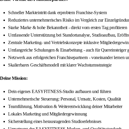
Schneller Markteintritt dank erprobtem Franchise-System
Reduziertes unternehmerisches Risiko im Vergleich zur Einzelgründu
Starke Marke & hohe Bekanntheit - direkt vom ersten Tag profitieren
Umfassende Unterstützung bei Standortanalyse, Studioaufbau, Eröff
Zentrale Marketing- und Vertriebskonzepte inklusive Mitgliedergewi
Umfangreiche Schulungen & Einarbeitung - auch für Quereinsteiger 
Netzwerk aus erfolgreichen Franchisepartnern - voneinander lernen 
Skalierbares Geschäftsmodell mit klarer Wachstumsstrategie
Deine Mission:
Dein eigenes EASYFITNESS-Studio aufbauen und führen
Unternehmerische Steuerung: Personal, Umsatz, Kosten, Qualität
Teamführung, Motivation & Weiterentwicklung deiner Mitarbeiter
Lokales Marketing und Mitgliedergewinnung
Sicherstellung eines herausragenden Studioerlebnisses
Umsetzung der EASYFITNESS-Marken- und Qualitätsstandards