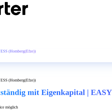
TNESS (Homberg(Efze))
TNESS (Homberg(Efze))
stständig mit Eigenkapital | E
ce möglich