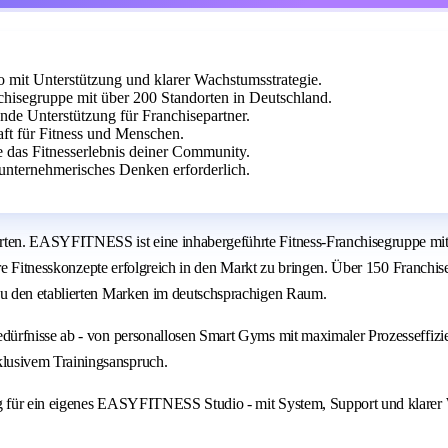
it Unterstützung und klarer Wachstumsstrategie.
isegruppe mit über 200 Standorten in Deutschland.
ende Unterstützung für Franchisepartner.
aft für Fitness und Menschen.
e das Fitnesserlebnis deiner Community.
unternehmerisches Denken erforderlich.
ten. EASYFITNESS ist eine inhabergeführte Fitness-Franchisegruppe mit 
are Fitnesskonzepte erfolgreich in den Markt zu bringen. Über 150 Franchi
u den etablierten Marken im deutschsprachigen Raum.
dürfnisse ab - von personallosen Smart Gyms mit maximaler Prozesseffiz
lusivem Trainingsanspruch.
g für ein eigenes EASYFITNESS Studio - mit System, Support und klarer