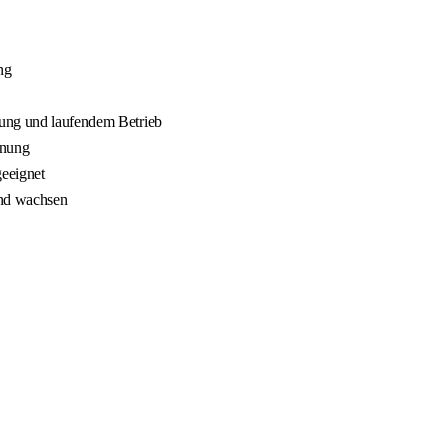
ng
nung und laufendem Betrieb
nnung
geeignet
und wachsen