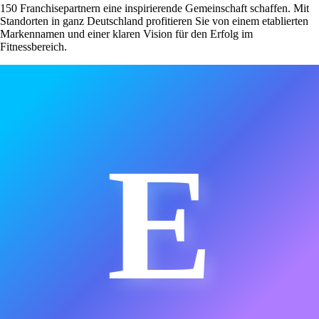
150 Franchisepartnern eine inspirierende Gemeinschaft schaffen. Mit
Standorten in ganz Deutschland profitieren Sie von einem etablierten
Markennamen und einer klaren Vision für den Erfolg im
Fitnessbereich.
E