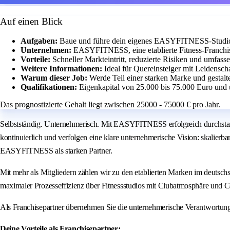
Auf einen Blick
Aufgaben:
Baue und führe dein eigenes EASYFITNESS-Studio m
Unternehmen:
EASYFITNESS, eine etablierte Fitness-Franchis
Vorteile:
Schneller Markteintritt, reduzierte Risiken und umfass
Weitere Informationen:
Ideal für Quereinsteiger mit Leidensch
Warum dieser Job:
Werde Teil einer starken Marke und gestalt
Qualifikationen:
Eigenkapital von 25.000 bis 75.000 Euro und 
Das prognostizierte Gehalt liegt zwischen 25000 - 75000 € pro Jahr.
Selbstständig. Unternehmerisch. Mit EASYFITNESS erfolgreich durchstar
kontinuierlich und verfolgen eine klare unternehmerische Vision: skalierb
EASYFITNESS als starken Partner.
Mit mehr als Mitgliedern zählen wir zu den etablierten Marken im deuts
maximaler Prozesseffizienz über Fitnessstudios mit Clubatmosphäre und
Als Franchisepartner übernehmen Sie die unternehmerische Verantwortun
Deine Vorteile als Franchisepartner: