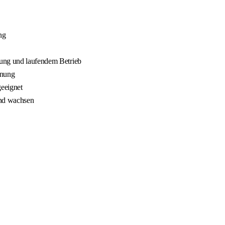
ng
nung und laufendem Betrieb
nnung
geeignet
und wachsen