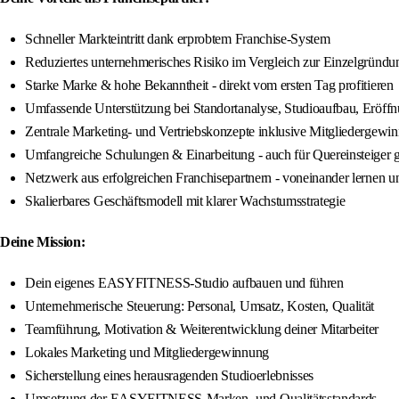
Schneller Markteintritt dank erprobtem Franchise-System
Reduziertes unternehmerisches Risiko im Vergleich zur Einzelgründu
Starke Marke & hohe Bekanntheit - direkt vom ersten Tag profitieren
Umfassende Unterstützung bei Standortanalyse, Studioaufbau, Eröff
Zentrale Marketing- und Vertriebskonzepte inklusive Mitgliedergewi
Umfangreiche Schulungen & Einarbeitung - auch für Quereinsteiger 
Netzwerk aus erfolgreichen Franchisepartnern - voneinander lernen 
Skalierbares Geschäftsmodell mit klarer Wachstumsstrategie
Deine Mission:
Dein eigenes EASYFITNESS-Studio aufbauen und führen
Unternehmerische Steuerung: Personal, Umsatz, Kosten, Qualität
Teamführung, Motivation & Weiterentwicklung deiner Mitarbeiter
Lokales Marketing und Mitgliedergewinnung
Sicherstellung eines herausragenden Studioerlebnisses
Umsetzung der EASYFITNESS-Marken- und Qualitätsstandards