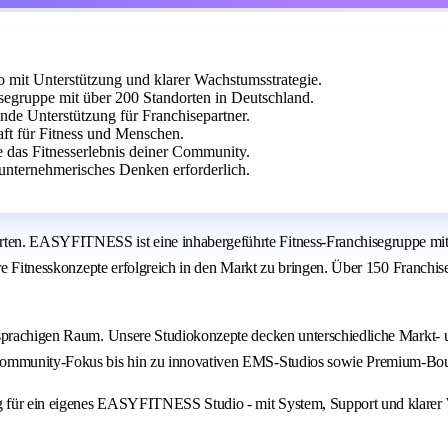
it Unterstützung und klarer Wachstumsstrategie.
egruppe mit über 200 Standorten in Deutschland.
ende Unterstützung für Franchisepartner.
aft für Fitness und Menschen.
e das Fitnesserlebnis deiner Community.
unternehmerisches Denken erforderlich.
ten. EASYFITNESS ist eine inhabergeführte Fitness-Franchisegruppe mit 
are Fitnesskonzepte erfolgreich in den Markt zu bringen. Über 150 Franchi
chsprachigen Raum. Unsere Studiokonzepte decken unterschiedliche Markt-
 Community-Fokus bis hin zu innovativen EMS-Studios sowie Premium-Bou
g für ein eigenes EASYFITNESS Studio - mit System, Support und klarer