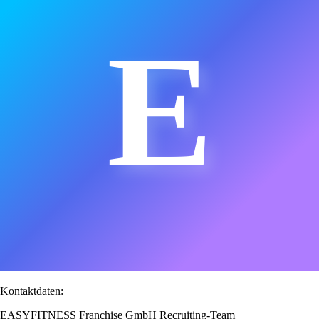
E
Kontaktdaten:
EASYFITNESS Franchise GmbH Recruiting-Team