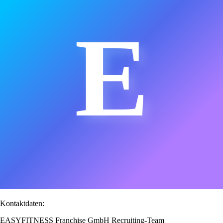
E
Kontaktdaten:
EASYFITNESS Franchise GmbH Recruiting-Team