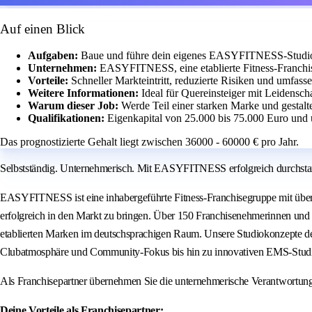
Auf einen Blick
Aufgaben:
Baue und führe dein eigenes EASYFITNESS-Studio m
Unternehmen:
EASYFITNESS, eine etablierte Fitness-Franchis
Vorteile:
Schneller Markteintritt, reduzierte Risiken und umfass
Weitere Informationen:
Ideal für Quereinsteiger mit Leidensch
Warum dieser Job:
Werde Teil einer starken Marke und gestalt
Qualifikationen:
Eigenkapital von 25.000 bis 75.000 Euro und 
Das prognostizierte Gehalt liegt zwischen 36000 - 60000 € pro Jahr.
Selbstständig. Unternehmerisch. Mit EASYFITNESS erfolgreich durchstar
EASYFITNESS ist eine inhabergeführte Fitness-Franchisegruppe mit über 2
erfolgreich in den Markt zu bringen. Über 150 Franchisenehmerinnen und 
etablierten Marken im deutschsprachigen Raum. Unsere Studiokonzepte de
Clubatmosphäre und Community-Fokus bis hin zu innovativen EMS-Studi
Als Franchisepartner übernehmen Sie die unternehmerische Verantwortu
Deine Vorteile als Franchisepartner: