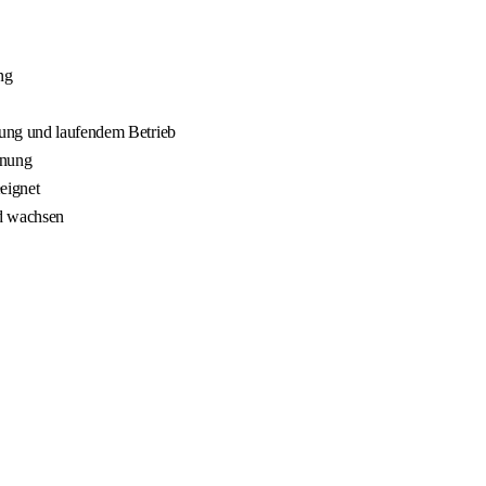
ng
nung und laufendem Betrieb
nnung
eignet
nd wachsen