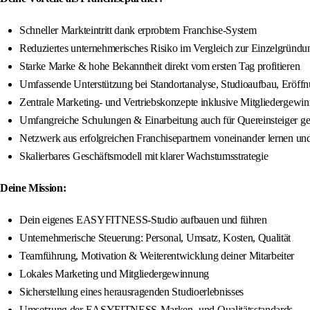
Schneller Markteintritt dank erprobtem Franchise-System
Reduziertes unternehmerisches Risiko im Vergleich zur Einzelgründu
Starke Marke & hohe Bekanntheit direkt vom ersten Tag profitieren
Umfassende Unterstützung bei Standortanalyse, Studioaufbau, Eröff
Zentrale Marketing- und Vertriebskonzepte inklusive Mitgliedergewi
Umfangreiche Schulungen & Einarbeitung auch für Quereinsteiger ge
Netzwerk aus erfolgreichen Franchisepartnern voneinander lernen u
Skalierbares Geschäftsmodell mit klarer Wachstumsstrategie
Deine Mission:
Dein eigenes EASYFITNESS-Studio aufbauen und führen
Unternehmerische Steuerung: Personal, Umsatz, Kosten, Qualität
Teamführung, Motivation & Weiterentwicklung deiner Mitarbeiter
Lokales Marketing und Mitgliedergewinnung
Sicherstellung eines herausragenden Studioerlebnisses
Umsetzung der EASYFITNESS-Marken- und Qualitätsstandards