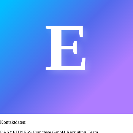
E
Kontaktdaten:
EASYFITNESS Franchise GmbH Recruiting-Team