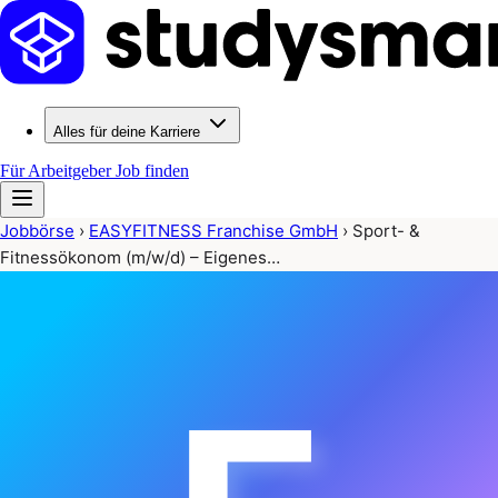
Alles für deine Karriere
Für Arbeitgeber
Job finden
Jobbörse
›
EASYFITNESS Franchise GmbH
›
Sport- &
Fitnessökonom (m/w/d) – Eigenes…