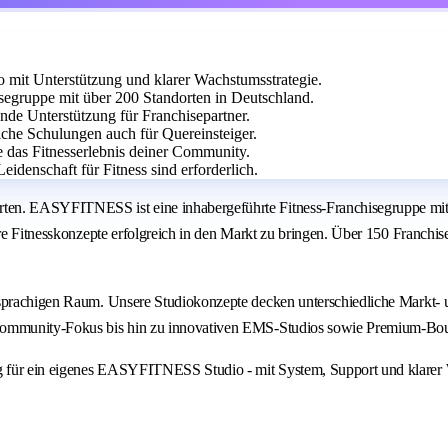
it Unterstützung und klarer Wachstumsstrategie.
egruppe mit über 200 Standorten in Deutschland.
ende Unterstützung für Franchisepartner.
che Schulungen auch für Quereinsteiger.
e das Fitnesserlebnis deiner Community.
idenschaft für Fitness sind erforderlich.
ten. EASYFITNESS ist eine inhabergeführte Fitness-Franchisegruppe mit 
are Fitnesskonzepte erfolgreich in den Markt zu bringen. Über 150 Franchi
chsprachigen Raum. Unsere Studiokonzepte decken unterschiedliche Markt-
 Community-Fokus bis hin zu innovativen EMS-Studios sowie Premium-Bou
g für ein eigenes EASYFITNESS Studio - mit System, Support und klarer