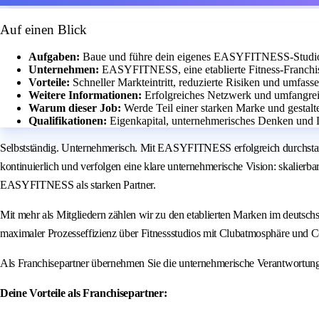
Auf einen Blick
Aufgaben:
Baue und führe dein eigenes EASYFITNESS-Studio m
Unternehmen:
EASYFITNESS, eine etablierte Fitness-Franchis
Vorteile:
Schneller Markteintritt, reduzierte Risiken und umfass
Weitere Informationen:
Erfolgreiches Netzwerk und umfangrei
Warum dieser Job:
Werde Teil einer starken Marke und gestalt
Qualifikationen:
Eigenkapital, unternehmerisches Denken und Le
Selbstständig. Unternehmerisch. Mit EASYFITNESS erfolgreich durchstar
kontinuierlich und verfolgen eine klare unternehmerische Vision: skalierb
EASYFITNESS als starken Partner.
Mit mehr als Mitgliedern zählen wir zu den etablierten Marken im deuts
maximaler Prozesseffizienz über Fitnessstudios mit Clubatmosphäre und
Als Franchisepartner übernehmen Sie die unternehmerische Verantwortun
Deine Vorteile als Franchisepartner: