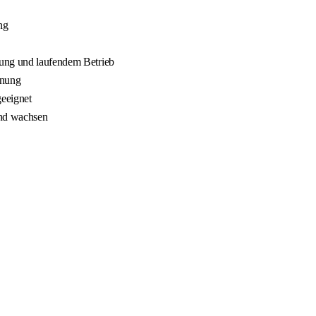
ng
nung und laufendem Betrieb
nnung
geeignet
und wachsen